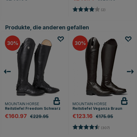
Bewertung:
4.0 von 5 Sterne
(2)
Produkte, die anderen gefallen
30
30
MOUNTAIN HORSE
MOUNTAIN HORSE
Reitstiefel Freedom Schwarz
Reitstiefel Veganza Braun
€160.97
€123.16
€229.95
€175.95
Bewertung:
4.4 von 5 Ster
(307)