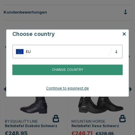
Kundenbewertungen
Choose country
Andere Produkte, die Ihnen gefallen könnten
EU
25
CHANGE COUNTRY
Continue to equinest.de
BY EQUALITY LINE
MOUNTAIN HORSE
Reitstiefel Diabolo Schwarz
Reitstiefel Xena Schwarz
€248.95
€246.71
€328.95