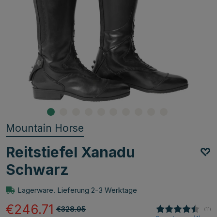
Mountain Horse
Reitstiefel Xanadu
Schwarz
Lagerware. Lieferung 2-3 Werktage
€246.71
€328.95
(
abge
11
)