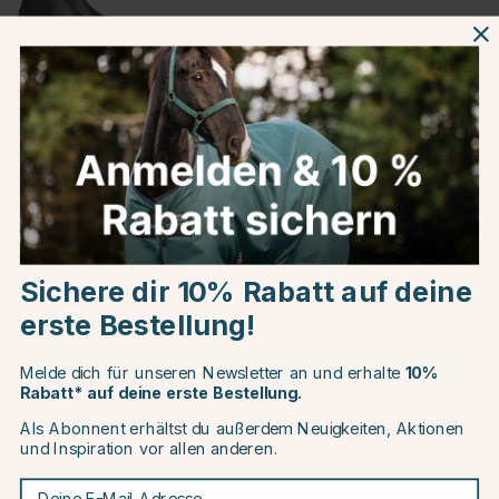
Schwarz
Produktinformationen
Über die Marke
Choose country
Kundenbewertungen
Sichere dir 10% Rabatt auf deine
EU
erste Bestellung!
CHANGE COUNTRY
Melde dich für unseren Newsletter an und erhalte
10%
Andere Produkte, die Ihnen gefallen könnten
Rabatt* auf deine erste Bestellung.
Als Abonnent erhältst du außerdem Neuigkeiten, Aktionen
Continue to equinest.de
20
und Inspiration vor allen anderen.
Deine E-Mail-Adresse