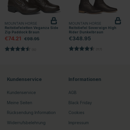
MOUNTAIN HORSE
MOUNTAIN HORSE
Reitstiefeletten Veganza Side
Reitstiefel Sovereign High
Zip Paddock Braun
Rider Dunkelbraun
€74.21
€348.95
€98.95
rnen
Bewertung:
4.5 von 5 Stern
Bewertung:
4.3 von 5 Sternen
(117)
(6)
Kundenservice
Informationen
Kundenservice
AGB
Meine Seiten
Black Friday
Rücksendung Information
Cookies
Widerrufsbelehrung
Impressum