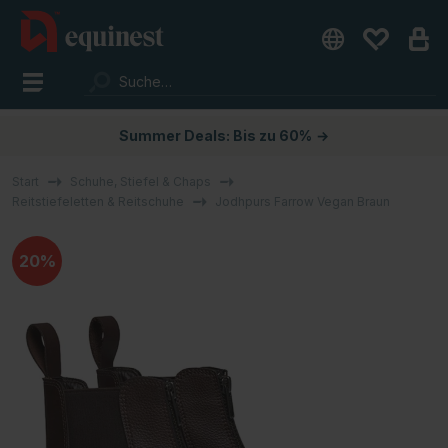
Summer Deals: Bis zu 60%
→
Start
Schuhe, Stiefel & Chaps
Reitstiefeletten & Reitschuhe
Jodhpurs Farrow Vegan Braun
20%