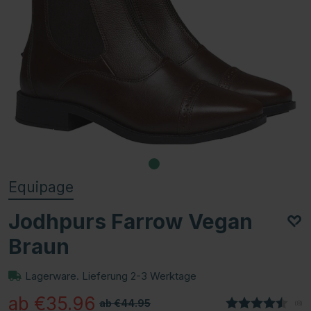
Equipage
Jodhpurs Farrow Vegan
Braun
Lagerware. Lieferung 2-3 Werktage
ab €35.96
ab €44.95
(
abg
8
)