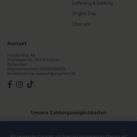
Lieferung & Zahlung
Singles Day
Über uns
Kontakt
Horseonline AB
Pilotvägen 30, 392 41 Kalmar
Schweden
Registernummer: SE5591239925
Kundenservice:
support@equinest.de
Unsere Zahlungsmöglichkeiten
Wir verwenden Cookies, um Ihnen ein inspirierendes Erlebnis auf