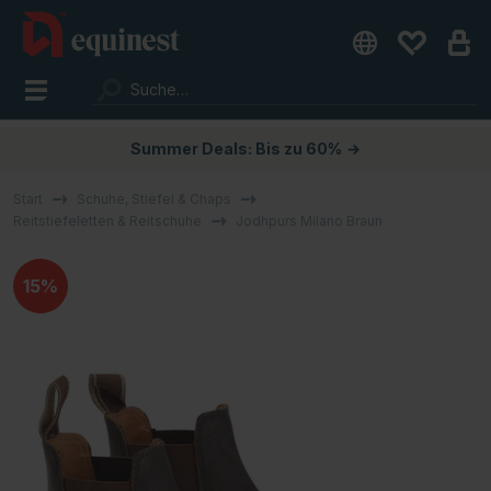
Summer Deals: Bis zu 60%
→
Start
Schuhe, Stiefel & Chaps
Reitstiefeletten & Reitschuhe
Jodhpurs Milano Braun
15%