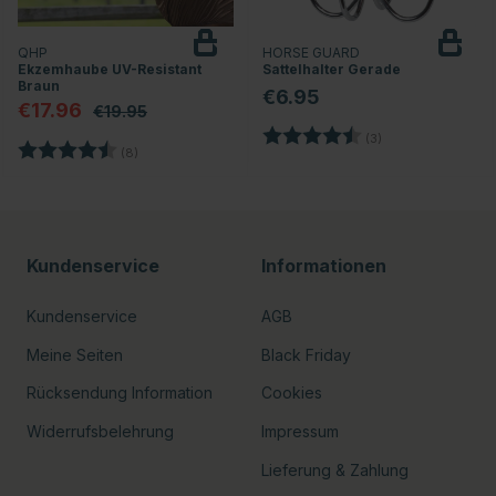
QHP
HORSE GUARD
Ekzemhaube UV-Resistant
Sattelhalter Gerade
Braun
€6.95
€17.96
€19.95
Bewertung:
4.7 von 5 Sterne
rnen
(3)
Bewertung:
4.4 von 5 Sternen
(8)
Kundenservice
Informationen
Kundenservice
AGB
Meine Seiten
Black Friday
Rücksendung Information
Cookies
Widerrufsbelehrung
Impressum
Lieferung & Zahlung