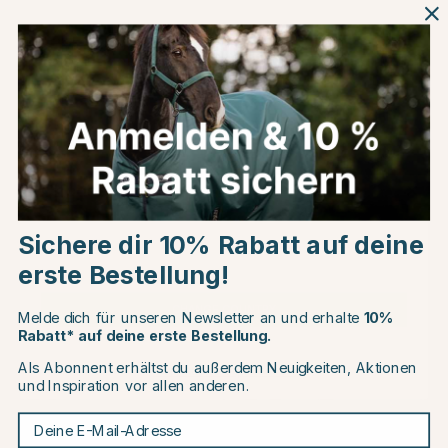
Schwarz
Produktinformationen
Über die Marke
Choose country
Kundenbewertungen
Sichere dir 10% Rabatt auf deine
EU
erste Bestellung!
Andere Produkte, die Ihnen gefallen könnten
CHANGE COUNTRY
Melde dich für unseren Newsletter an und erhalte
10%
Rabatt* auf deine erste Bestellung.
15
20
Als Abonnent erhältst du außerdem Neuigkeiten, Aktionen
Continue to equinest.de
und Inspiration vor allen anderen.
Deine E-Mail-Adresse