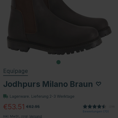
Equipage
Jodhpurs Milano Braun
Lagerware. Lieferung 2-3 Werktage
€53.51
€62.95
(
abgeg
208
)
Bewertungen (
70
)
Inkl. MwSt., zzgl.
Versand