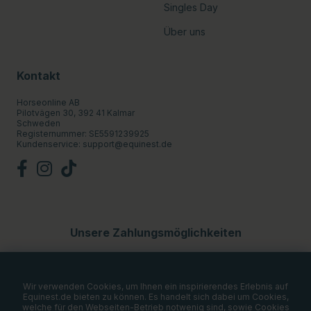
Singles Day
Über uns
Kontakt
Horseonline AB
Pilotvägen 30, 392 41 Kalmar
Schweden
Registernummer: SE5591239925
Kundenservice:
support@equinest.de
Unsere Zahlungsmöglichkeiten
Wir verwenden Cookies, um Ihnen ein inspirierendes Erlebnis auf
Equinest.de bieten zu können. Es handelt sich dabei um Cookies,
welche für den Webseiten-Betrieb notwenig sind, sowie Cookies