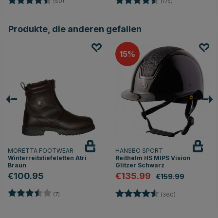
(50)
(175)
Produkte, die anderen gefallen
15
MORETTA FOOTWEAR
HANSBO SPORT
Winterreitstiefeletten Atri
Reithelm HS MIPS Vision
Braun
Glitzer Schwarz
€100.95
€135.99
€159.99
Bewertung:
3.6 von 5 Sternen
nen
Bewertung:
4.7 von 5 Ste
(7)
(360)