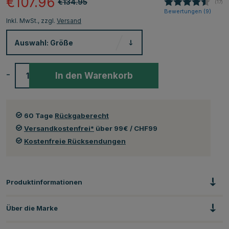
€107.96
€134.95
(
abge
17
)
Bewertungen (
9
)
Inkl. MwSt., zzgl.
Versand
Auswahl:
Größe
-
+
In den Warenkorb
60 Tage
Rückgaberecht
Versandkostenfrei*
über 99€ / CHF99
Kostenfreie Rücksendungen
Produktinformationen
Über die Marke