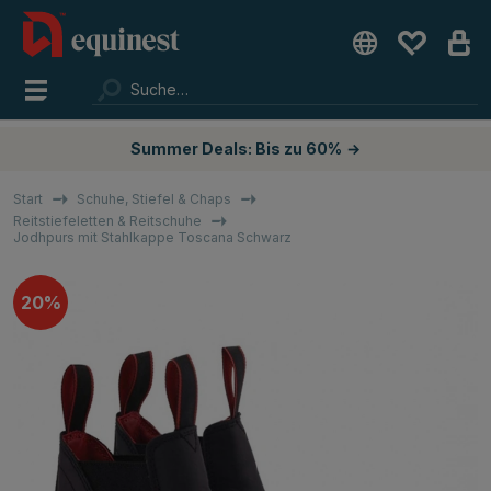
Summer Deals: Bis zu 60%
→
Start
Schuhe, Stiefel & Chaps
Reitstiefeletten & Reitschuhe
Jodhpurs mit Stahlkappe Toscana Schwarz
20%