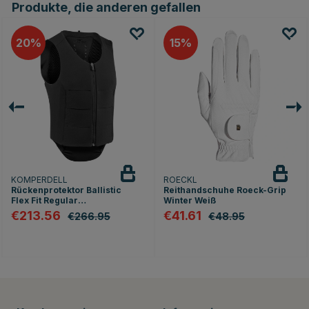
Produkte, die anderen gefallen
20
15
KOMPERDELL
ROECKL
Rückenprotektor Ballistic
Reithandschuhe Roeck-Grip
Flex Fit Regular
Winter Weiß
Schwarz/Silber
€213.56
€41.61
€266.95
€48.95
nen