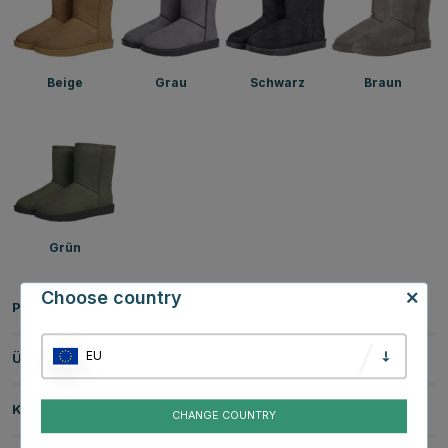
Beige
Grau
Schwarz
Braun
Grün
Choose country
Produktinformationen
EU
Über die Marke
Kundenbewertungen
CHANGE COUNTRY