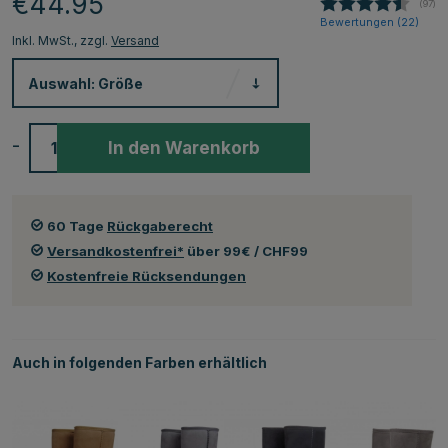
€44.95
(
abge
97
)
Bewertungen (
22
)
Inkl. MwSt., zzgl.
Versand
Auswahl:
Größe
-
+
In den Warenkorb
60 Tage
Rückgaberecht
Versandkostenfrei*
über 99€ / CHF99
Kostenfreie Rücksendungen
Auch in folgenden Farben erhältlich