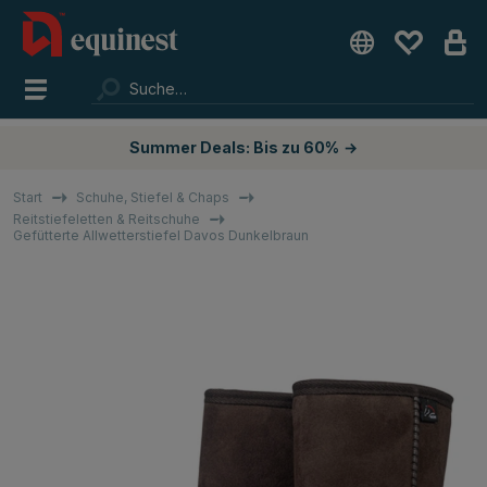
Summer Deals: Bis zu 60%
→
Start
Schuhe, Stiefel & Chaps
Reitstiefeletten & Reitschuhe
Gefütterte Allwetterstiefel Davos Dunkelbraun