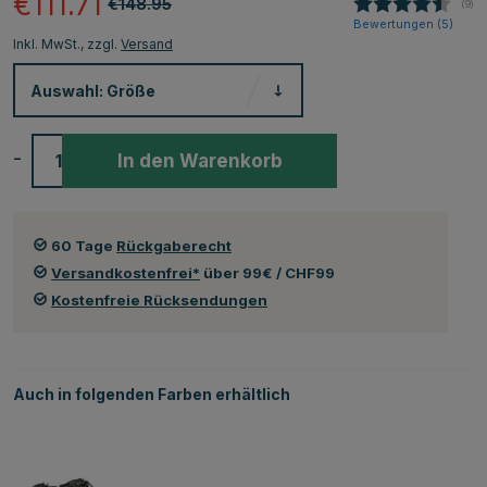
€111.71
€148.95
(
abg
9
)
Bewertungen (
5
)
Inkl. MwSt., zzgl.
Versand
Auswahl:
Größe
-
+
In den Warenkorb
60 Tage
Rückgaberecht
Versandkostenfrei*
über 99€ / CHF99
Kostenfreie Rücksendungen
Auch in folgenden Farben erhältlich