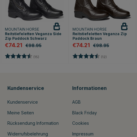
MOUNTAIN HORSE
MOUNTAIN HORSE
Reitstiefeletten Veganza Side
Reitstiefeletten Veganza Zip
Zip Paddock Schwarz
Paddock Braun
€74.21
€74.21
€98.95
€98.95
nen
Bewertung:
4.1 von 5 Sternen
Bewertung:
4.1 von 5 Sterne
(15)
(12)
Kundenservice
Informationen
Kundenservice
AGB
Meine Seiten
Black Friday
Rücksendung Information
Cookies
Widerrufsbelehrung
Impressum