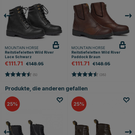
MOUNTAIN HORSE
MOUNTAIN HORSE
Reitstiefeletten Wild River
Reitstiefeletten Wild River
Lace Schwarz
Paddock Braun
€111.71
€111.71
€148.95
€148.95
nen
Bewertung:
4.4 von 5 Sternen
Bewertung:
4.5 von 5 Stern
(5)
(35)
Produkte, die anderen gefallen
25
25