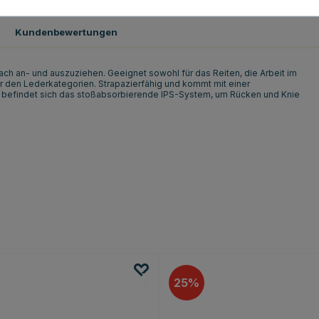
Kundenbewertungen
ach an- und auszuziehen. Geeignet sowohl für das Reiten, die Arbeit im
ter den Lederkategorien. Strapazierfähig und kommt mit einer
 befindet sich das stoßabsorbierende IPS-System, um Rücken und Knie
25