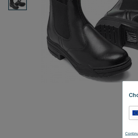
Ch
Contin