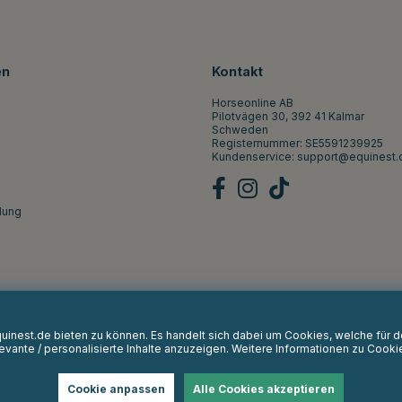
en
Kontakt
Horseonline AB
Pilotvägen 30, 392 41 Kalmar
Schweden
Registernummer: SE5591239925
Kundenservice:
support@equinest.
lung
Equinest.de bieten zu können. Es handelt sich dabei um Cookies, welche für
vante / personalisierte Inhalte anzuzeigen. Weitere Informationen zu Cooki
Cookie anpassen
Alle Cookies akzeptieren