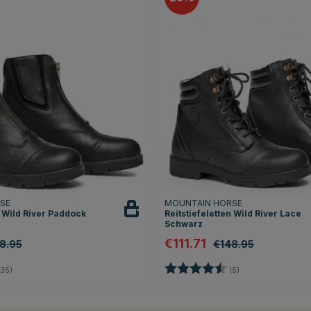
RSE
MOUNTAIN HORSE
n Wild River Paddock
Reitstiefeletten Wild River Lace
Schwarz
€111.71
8.95
€148.95
4.5 von 5 Sternen
Bewertung:
4.4 von 5 Sterne
35)
(5)