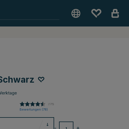
 Schwarz
Werktage
(
abgegebene bewertungen:
175
)
Bewertungen (
78
)
-
+