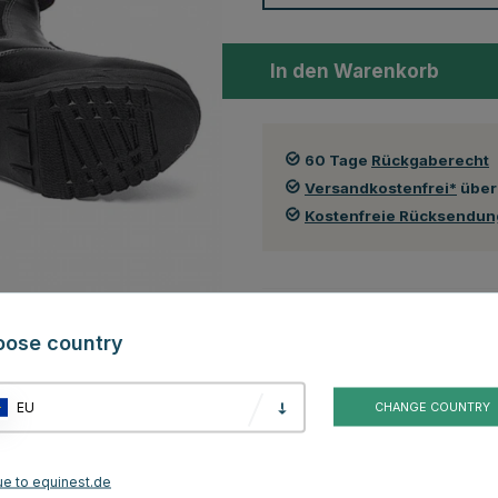
In den Warenkorb
60 Tage
Rückgaberecht
Versandkostenfrei*
über
Kostenfreie Rücksendu
Auch in folgenden Farben erhä
oose country
EU
CHANGE COUNTRY
ue to equinest.de
Braun