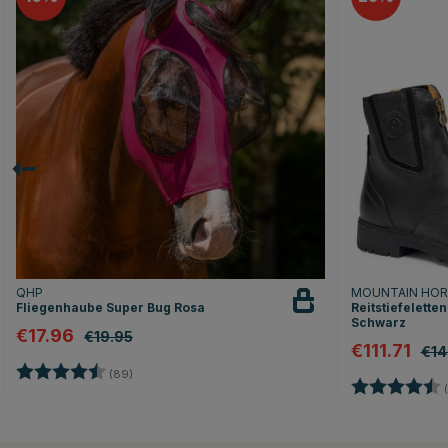
QHP
MOUNTAIN HO
Fliegenhaube Super Bug Rosa
Reitstiefelette
Schwarz
€17.96
€19.95
€111.71
€14
Bewertung:
4.6 von 5 Sternen
(89)
Bewertung:
(