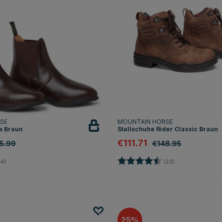
RSE
MOUNTAIN HORSE
a Braun
Stallschuhe Rider Classic Braun
€111.71
5.99
€148.95
4.5 von 5 Sternen
Bewertung:
4.2 von 5 Stern
4)
(23)
25