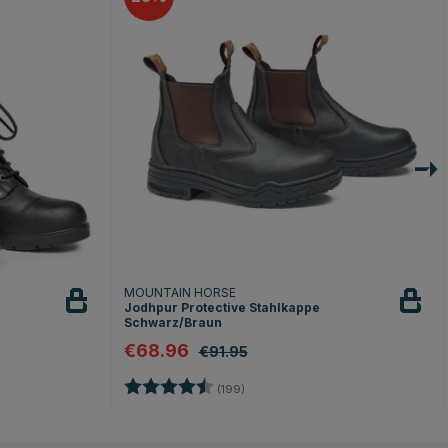
MOUNTAIN HORSE
Jodhpur Protective Stahlkappe
Schwarz/Braun
€68.96
€91.95
n
Bewertung:
4.6 von 5 Sternen
(199)