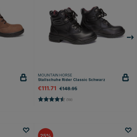
MOUNTAIN HORSE
Stallschuhe Rider Classic Schwarz
€111.71
€148.95
en
Bewertung:
4.5 von 5 Sternen
(19)
25