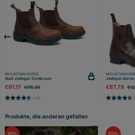
MOUNTAIN HORSE
MOUNTAIN HO
Stall Jodhpur Zimtbraun
Jodhpur Auror
€81.17
€87.79
€115.95
€12
Bewertung:
4.6 von 5 Sternen
Bewertung:
(175)
(
Produkte, die anderen gefallen
10
25