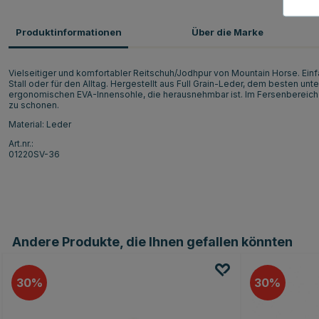
Produktinformationen
Über die Marke
Vielseitiger und komfortabler Reitschuh/Jodhpur von Mountain Horse. Einf
Stall oder für den Alltag. Hergestellt aus Full Grain-Leder, dem besten un
ergonomischen EVA-Innensohle, die herausnehmbar ist. Im Fersenbereich
zu schonen.
Material: Leder
Art.nr.:
01220SV-36
Andere Produkte, die Ihnen gefallen könnten
30
30