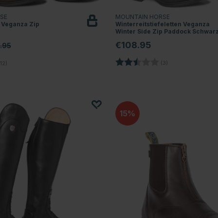
RSE
MOUNTAIN HORSE
n Veganza Zip
Winterreitstiefeletten Veganza
Winter Side Zip Paddock Schwar
€108.95
.95
Bewertung:
2.3 von 5 Sterne
4.1 von 5 Sternen
(3)
12)
15