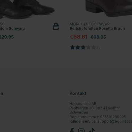
RSE
MORETTA FOOTWEAR
eedom Schwarz
Reitstiefeletten Rosetta Braun
€58.61
229.95
€68.95
Bewertung:
3.0 von 5 Sterne
(2)
en
Kontakt
Horseonline AB
Pilotvägen 30, 392 41 Kalmar
Schweden
Registernummer: SE5591239925
Kundenservice:
support@equinest.