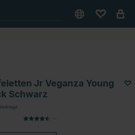
efeletten Jr Veganza Young
ck Schwarz
Werktage
(
abgegebene bewertungen:
5
)