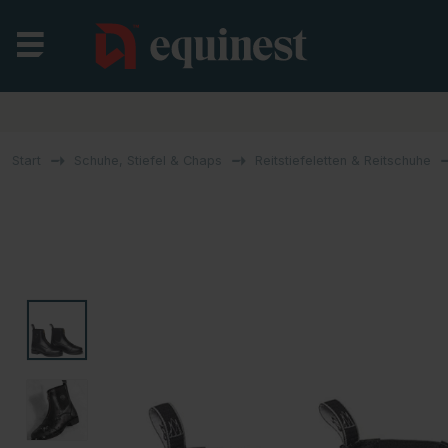
Start
Schuhe, Stiefel & Chaps
Reitstiefeletten & Reitschuhe