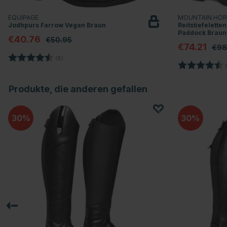
EQUIPAGE
MOUNTAIN HO
Jodhpurs Farrow Vegan Braun
Reitstiefelette
Paddock Braun
€40.76
€50.95
€74.21
€98
Bewertung:
4.4 von 5 Sternen
(8)
Bewertung:
(
Produkte, die anderen gefallen
30
30