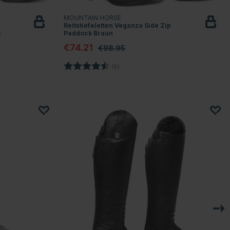
MOUNTAIN HORSE
Reitstiefeletten Veganza Side Zip
z
Paddock Braun
€74.21
€98.95
n
Bewertung:
4.3 von 5 Sternen
(6)