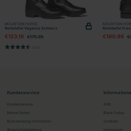
MOUNTAIN HORSE
MOUNTAIN HO
Reitstiefel Veganza Schwarz
Reitstiefel Fr
€123.16
€160.96
€175.95
€
Bewertung:
4.4 von 5 Sternen
(307)
Kundenservice
Information
Kundenservice
AGB
Meine Seiten
Black Friday
Rücksendung Information
Cookies
Widerrufsbelehrung
Impressum