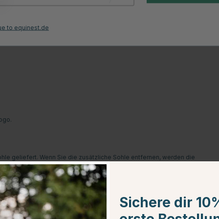
 stoßdämpfenden Fersenbereich, einer druckreduzierenden Zwischensohle
baut. Dazu kommt auch die abriebfeste Außensohle aus gemustertem
ue to equinest.de
den Stretchteilen sowie einem Reißverschluss, der vorne platziert ist,
Logo.
hle geliefert. Wenn Sie die zusätzliche Sohle entfernen, werden die
schnell wachsende Kinder oder solche ist, die dicke Socken tragen
 zu reinigen. Wischen Sie dann die Schuhe mit einem feuchten Tuch ab.
Sichere dir 10
n, um den Schmutz zu lösen und dann die Schuhe abzuwischen.