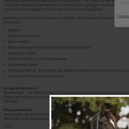
Verschleiß an Rücken und Knien zu reduzieren. Die Sohle ist mit einem
und einer stoßdämpfenden Innensohle mit sehr geringem Gewicht aufge
Gummi für einen guten Griff auf den meisten Untergründen.
Contin
Die Reitstiefel sind mit dekorativen Nähten, dem Mountain Horse-Logo auf 
entworfen.
Vegane
Wasserabweisend
Warm wattiert
Weich und anschmiegsam für optimalen Komfort.
Vertycore-Sohle
Reißverschluss an der Vorderseite
Dekorative Nähte
Stretchpartien an den Seiten, detailliert mit Montain Horse bekanntem 
Schlaufen für einfaches Anziehen
Größe & Passform
Double size - die Stiefel werden mit einer extra herausnehmbaren Innenso
Stiefel automatisch um zwei halbe Größen größer im Fuß, was perfekt für 
möchten.
Pflegehinweise
Verwenden Sie eine weiche Bürste, um den Reißverschluss und alle Nähte
Wenn das nicht ausreichen sollte, können Sie eine milde Seife verwende
Art.nr.: