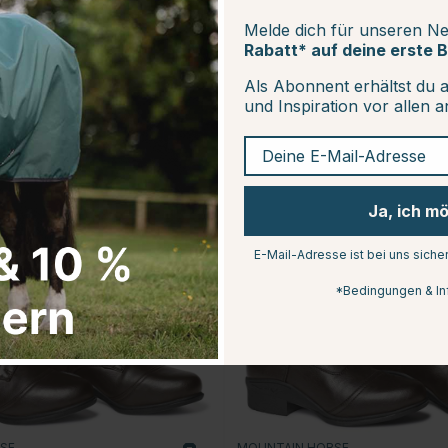
Melde dich für unseren Ne
Rabatt* auf deine erste B
Als Abonnent erhältst du 
und Inspiration vor allen 
Deine E-Mail-Adresse
25
Ja, ich m
E-Mail-Adresse ist bei uns siche
*Bedingungen & In
RSE
MOUNTAIN HORSE