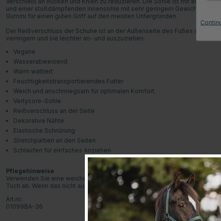
Verschleiß an Rücken und Knien zu reduzieren. Die Sohle ist mit einem
und einer stoßdämpfenden Innensohle mit sehr geringem Gewicht aufge
Gummi für einen guten Griff auf den meisten Untergründen.
Contin
Der Reißverschluss der Schuhe ist an der Außenseite des Fußes angebra
verringern und sie leichter an- und auszuziehen.
Vegane
Wasserabweisend
Warm wattiert
Feuchtigkeitstransportierendes Futter
Weich und anschmiegsam für optimalen Komfort.
Vertycore-Sohle
Reißverschluss an der Seite
Dekorative Nähte
Elastische Schnürung
Stretchpartien an den Seiten
Schlaufen für einfaches Anziehen
Pflegehinweise
Verwenden Sie eine weiche Bürste, um den Reißverschluss und alle Nähte
Tuch ab. Wenn das nicht ausreicht, können Sie eine milde Seife verwend
Art.nr.:
01099BA-36