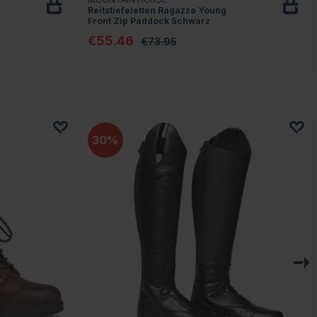
Reitstiefeletten Ragazza Young
Front Zip Paddock Schwarz
€55.46
€73.95
n
30