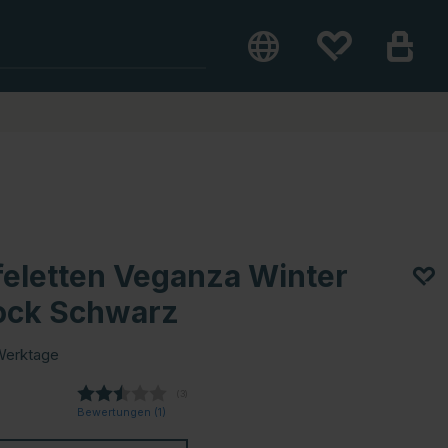
feletten Veganza Winter
ock Schwarz
Werktage
(
abgegebene bewertungen:
3
)
Bewertungen (
1
)