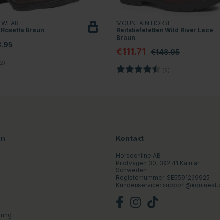
TWEAR
MOUNTAIN HORSE
n Rosetta Braun
Reitstiefeletten Wild River Lace
Braun
.95
€111.71
€148.95
3.0 von 5 Sternen
2)
Bewertung:
4.3 von 5 Sterne
(9)
en
Kontakt
Horseonline AB
Pilotvägen 30, 392 41 Kalmar
Schweden
Registernummer: SE5591239925
Kundenservice:
support@equinest.
lung