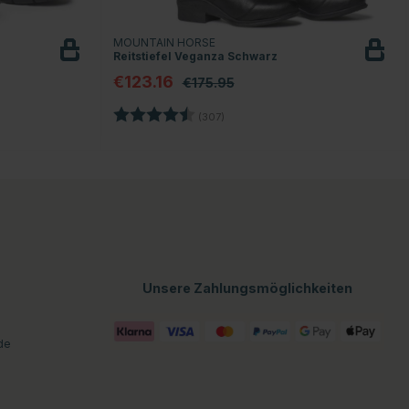
MOUNTAIN HORSE
Reitstiefel Veganza Schwarz
€123.16
€175.95
Bewertung:
4.4 von 5 Sternen
(307)
n
Unsere Zahlungsmöglichkeiten
de