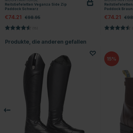
Reitstiefeletten Veganza Side Zip
Reitstiefelette
Paddock Schwarz
Paddock Braun
€74.21
€74.21
€98.95
€98
Bewertung:
4.1 von 5 Sternen
Bewertung:
(15)
(
Produkte, die anderen gefallen
15