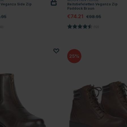
n Veganza Side Zip
Reitstiefeletten Veganza Zip
Paddock Braun
€74.21
.95
€98.95
4.3 von 5 Sternen
Bewertung:
4.1 von 5 Sterne
6)
(12)
25