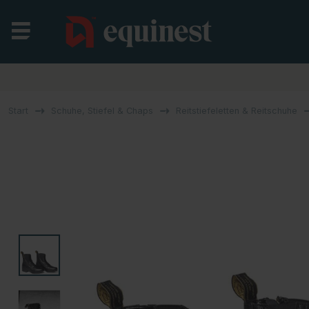
Start
Schuhe, Stiefel & Chaps
Reitstiefeletten & Reitschuhe