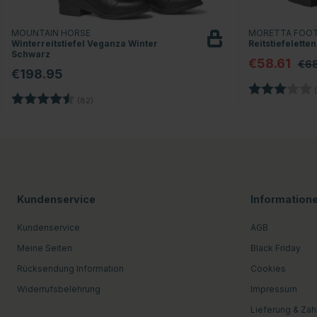
MOUNTAIN HORSE
MORETTA FOO
Winterreitstiefel Veganza Winter
Reitstiefelette
Schwarz
€58.61
€68
€198.95
Bewertung:
(
Bewertung:
4.4 von 5 Sternen
(82)
Kundenservice
Information
Kundenservice
AGB
Meine Seiten
Black Friday
Rücksendung Information
Cookies
Widerrufsbelehrung
Impressum
Lieferung & Zah