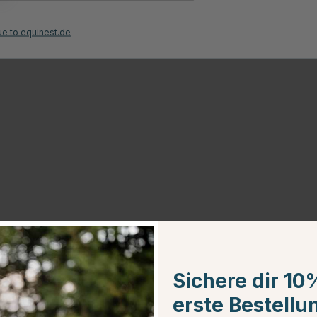
 stoßdämpfenden Fersenbereich, einer druckreduzierenden Zwischensohle
baut. Dazu kommt auch die abriebfeste Außensohle aus gemustertem
ue to equinest.de
cht, um das Risiko von Scheuern gegen Pferd und Ausrüstung zu
 sauber zu bürsten. Wischen Sie dann die Schuhe mit einem feuchten
en, um den Schmutz zu lösen und dann die Schuhe abzuwischen.
Sichere dir 10
erste Bestellu