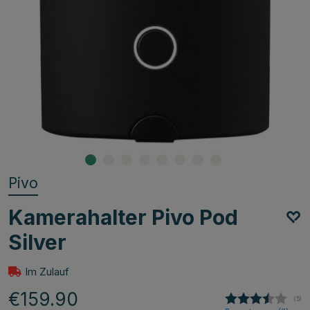
Pivo
Kamerahalter Pivo Pod
Silver
Im Zulauf
€159.90
(
abg
5
)