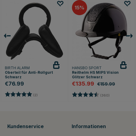
15
BIRTH ALARM
HANSBO SPORT
Oberteil für Anti-Rollgurt
Reithelm HS MIPS Vision
Schwarz
Glitzer Schwarz
€76.99
€135.99
€159.99
rnen
Bewertung:
5.0 von 5 Sternen
Bewertung:
4.7 von 5 Ste
(2)
(360)
Kundenservice
Informationen