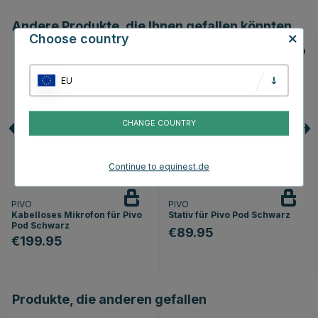
Andere Produkte, die Ihnen gefallen könnten
Choose country
EU
CHANGE COUNTRY
Continue to equinest.de
PIVO
PIVO
Kabelloses Mikrofon für Pivo
Stativ für Pivo Pod Schwarz
Pod Schwarz
€89.95
€199.95
Produkte, die anderen gefallen