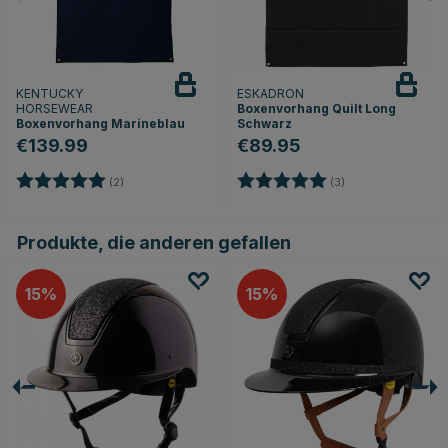
KENTUCKY
ESKADRON
HORSEWEAR
Boxenvorhang Quilt Long
Boxenvorhang Marineblau
Schwarz
€139.99
€89.95
Bewertung:
5.0 von 5 Sternen
Bewertung:
5.0 von 5 Sterne
(2)
(3)
Produkte, die anderen gefallen
15
15