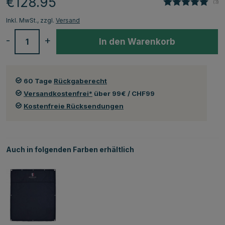
€128.95
(
abg
3
)
Inkl. MwSt., zzgl.
Versand
-
+
In den Warenkorb
60 Tage
Rückgaberecht
Versandkostenfrei*
über 99€ / CHF99
Kostenfreie Rücksendungen
Auch in folgenden Farben erhältlich