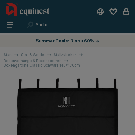
Summer Deals: Bis zu 60%
→
Start
Stall & Weide
Stallzubehör
Boxenvorhänge & Boxensperren
Boxengardine Classic Schwarz 140x170cm