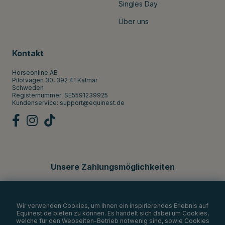
Singles Day
Über uns
Kontakt
Horseonline AB
Pilotvägen 30, 392 41 Kalmar
Schweden
Registernummer: SE5591239925
Kundenservice:
support@equinest.de
Unsere Zahlungsmöglichkeiten
Wir verwenden Cookies, um Ihnen ein inspirierendes Erlebnis auf
Equinest.de bieten zu können. Es handelt sich dabei um Cookies,
welche für den Webseiten-Betrieb notwenig sind, sowie Cookies