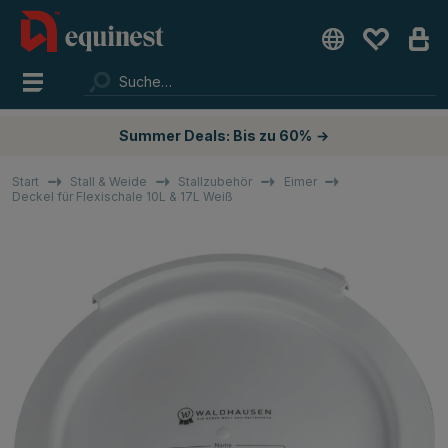
Summer Deals: Bis zu 60%
→
Start
Stall & Weide
Stallzubehör
Eimer
Deckel für Flexischale 10L & 17L Weiß