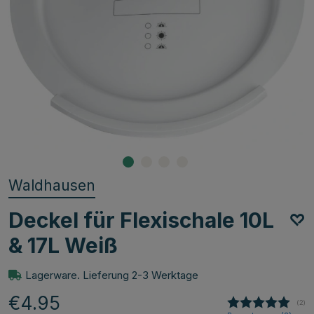
Waldhausen
Deckel für Flexischale 10L
& 17L Weiß
Lagerware. Lieferung 2-3 Werktage
€4.95
(
abg
2
)