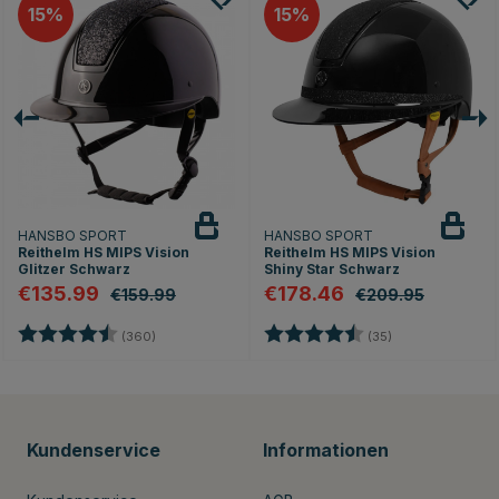
15
15
HANSBO SPORT
HANSBO SPORT
Reithelm HS MIPS Vision
Reithelm HS MIPS Vision
Glitzer Schwarz
Shiny Star Schwarz
€135.99
€178.46
€159.99
€209.95
nen
Bewertung:
4.7 von 5 Sternen
Bewertung:
4.8 von 5 Stern
(360)
(35)
Kundenservice
Informationen