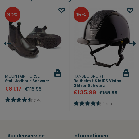
30
15
MOUNTAIN HORSE
HANSBO SPORT
Stall Jodhpur Schwarz
Reithelm HS MIPS Vision
Glitzer Schwarz
€81.17
€115.95
€135.99
€159.99
Bewertung:
4.6 von 5 Sternen
(175)
Bewertung:
4.7 von 5 Ste
(360)
Kundenservice
Informationen