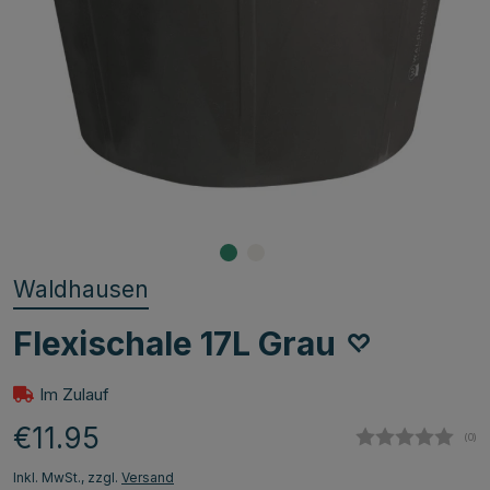
Waldhausen
Flexischale 17L Grau
Im Zulauf
€11.95
(
abg
0
)
Inkl. MwSt., zzgl.
Versand