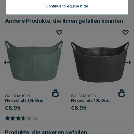
Continue to equinest.de
Andere Produkte, die Ihnen gefallen könnten
WALDHAUSEN
WALDHAUSEN
Flexischale 10L Grün
Flexischale 10L Grau
€8.95
€8.95
Bewertung:
3.5 von 5 Sternen
(2)
Produkte, die anderen gefallen