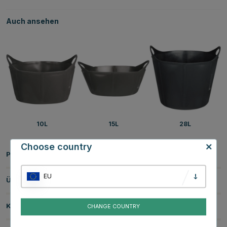
Auch ansehen
10L
15L
28L
Choose country
Produktinformationen
EU
Über die Marke
Kundenbewertungen
CHANGE COUNTRY