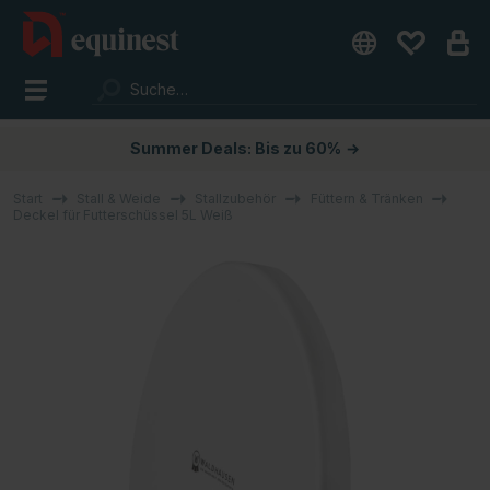
Summer Deals: Bis zu 60%
→
Start
Stall & Weide
Stallzubehör
Füttern & Tränken
Deckel für Futterschüssel 5L Weiß