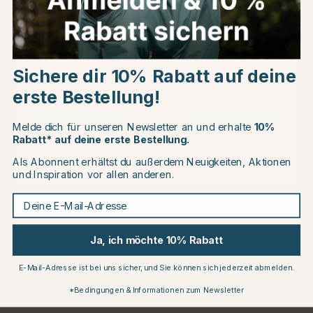
Andere Produkte, die Ihnen gefallen könnten
Choose country
Sichere dir 10% Rabatt auf deine
EU
erste Bestellung!
CHANGE COUNTRY
Melde dich für unseren Newsletter an und erhalte
10%
Rabatt* auf deine erste Bestellung.
Als Abonnent erhältst du außerdem Neuigkeiten, Aktionen
Continue to equinest.de
und Inspiration vor allen anderen.
Deine E-Mail-Adresse
WALDHAUSEN
WALDHAUSEN
Deckel für Futterschüssel 2L
Deckel für Futterschüssel XL
Weiß
8L Weiß
€3.95
€5.95
Ja, ich möchte 10% Rabatt
E-Mail-Adresse ist bei uns sicher, und Sie können sich jederzeit abmelden.
*Bedingungen & Informationen zum Newsletter
Produkte, die anderen gefallen