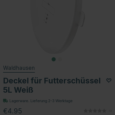
Waldhausen
Deckel für Futterschüssel
5L Weiß
Lagerware. Lieferung 2-3 Werktage
€4.95
(
abg
0
)