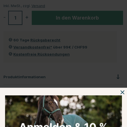
Inkl. MwSt., zzgl.
Versand
-
+
In den Warenkorb
60 Tage
Rückgaberecht
Versandkostenfrei*
über 99€ / CHF99
Kostenfreie Rücksendungen
Produktinformationen
Über die Marke
Kundenbewertungen