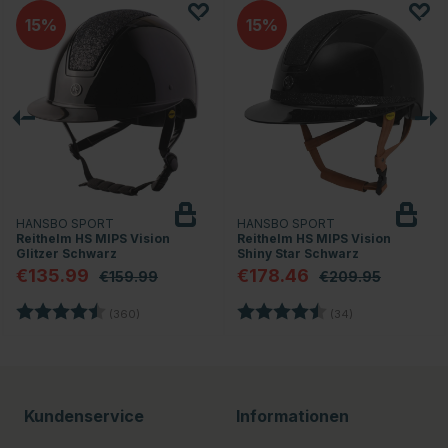
15
15
HANSBO SPORT
HANSBO SPORT
Reithelm HS MIPS Vision
Reithelm HS MIPS Vision
Glitzer Schwarz
Shiny Star Schwarz
€135.99
€178.46
€159.99
€209.95
rnen
Bewertung:
4.7 von 5 Sternen
Bewertung:
4.8 von 5 Stern
(360)
(34)
Kundenservice
Informationen