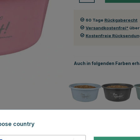
60 Tage
Rückgaberecht
Versandkostenfrei*
über
Kostenfreie Rücksendu
Auch in folgenden Farben erhä
Blau
Grau
oose country
Auch ansehen