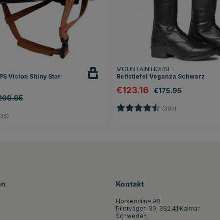
T
MOUNTAIN HORSE
S Vision Shiny Star
Reitstiefel Veganza Schwarz
€123.16
€175.95
209.95
Bewertung:
4.4 von 5 Ster
(307)
4.8 von 5 Sternen
35)
en
Kontakt
Horseonline AB
Pilotvägen 30, 392 41 Kalmar
Schweden