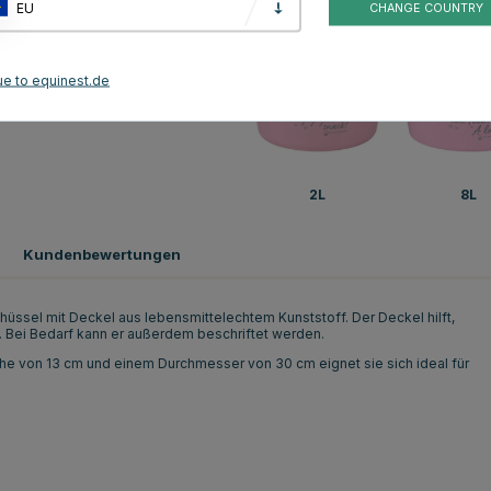
EU
CHANGE COUNTRY
ue to equinest.de
2L
8L
Kundenbewertungen
hüssel mit Deckel aus lebensmittelechtem Kunststoff. Der Deckel hilft,
". Bei Bedarf kann er außerdem beschriftet werden.
 Höhe von 13 cm und einem Durchmesser von 30 cm eignet sie sich ideal für