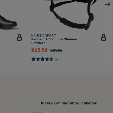
HANSBO SPORT
Reithelm HS Victory Glimmer
Schwarz
€65.56
€81.95
nen
Bewertung:
4.6 von 5 Sternen
(134)
Unsere Zahlungsmöglichkeiten