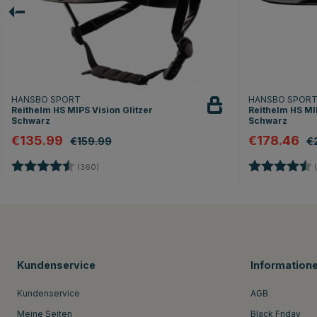
HANSBO SPORT
HANSBO SPOR
Reithelm HS MIPS Vision Glitzer
Reithelm HS MIP
Schwarz
Schwarz
€135.99
€178.46
€159.99
€
Bewertung:
4.7 von 5 Sternen
Bewertung:
(360)
(
Kundenservice
Information
Kundenservice
AGB
Meine Seiten
Black Friday