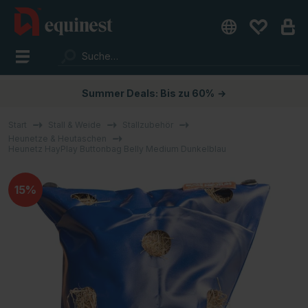
Summer Deals: Bis zu 60%
→
Start
Stall & Weide
Stallzubehör
Heunetze & Heutaschen
Heunetz HayPlay Buttonbag Belly Medium Dunkelblau
15