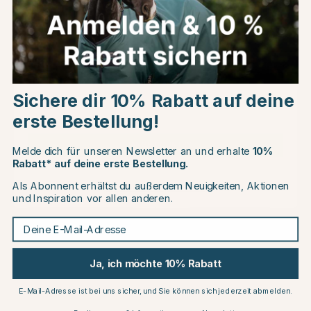
Choose country
Andere Produkte, die Ihnen gefallen könnten
Sichere dir 10% Rabatt auf deine
15
15
EU
erste Bestellung!
CHANGE COUNTRY
Melde dich für unseren Newsletter an und erhalte
10%
Rabatt* auf deine erste Bestellung.
Als Abonnent erhältst du außerdem Neuigkeiten, Aktionen
Continue to equinest.de
und Inspiration vor allen anderen.
Deine E-Mail-Adresse
HORSEORIGINALS
HORSEORIGINALS
Heunetz HayPlay Buttonbag
Heunetz HayPlay Tiebag
Belly XL Dunkelblau
Large Dunkelblau
Ja, ich möchte 10% Rabatt
€114.71
€84.96
€134.95
€99.95
E-Mail-Adresse ist bei uns sicher, und Sie können sich jederzeit abmelden.
n
Bewertung:
4.7 von 5 Sternen
(7)