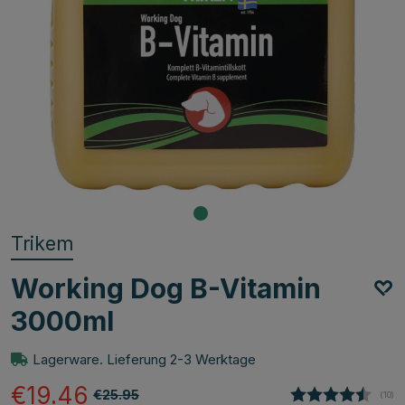
Trikem
Working Dog B-Vitamin
3000ml
Lagerware. Lieferung 2-3 Werktage
€19.46
€25.95
(
abge
10
)