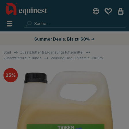
Summer Deals: Bis zu 60%
→
Start
Zusatzfutter & Ergänzungsfuttermittel
Zusatzfutter für Hunde
Working Dog B-Vitamin 3000ml
25