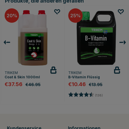
Produkte, die anderen gefallen
20
25
TRIKEM
TRIKEM
Coat & Skin 1000ml
B-Vitamin Flüssig
€37.56
€10.46
€46.95
€13.95
Bewertung:
4.7 von 5 Ster
(138)
Kundenservice
Informationen