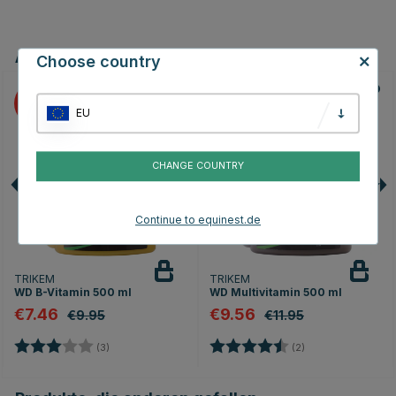
Andere Produkte, die Ihnen gefallen könnten
Choose country
25
20
EU
CHANGE COUNTRY
Continue to equinest.de
TRIKEM
TRIKEM
WD B-Vitamin 500 ml
WD Multivitamin 500 ml
€7.46
€9.56
€9.95
€11.95
Bewertung:
3.0 von 5 Sternen
Bewertung:
4.5 von 5 Sterne
(3)
(2)