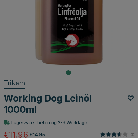
Trikem
Working Dog Leinöl
1000ml
Lagerware. Lieferung 2-3 Werktage
€11.96
€14.95
(
abg
3
)