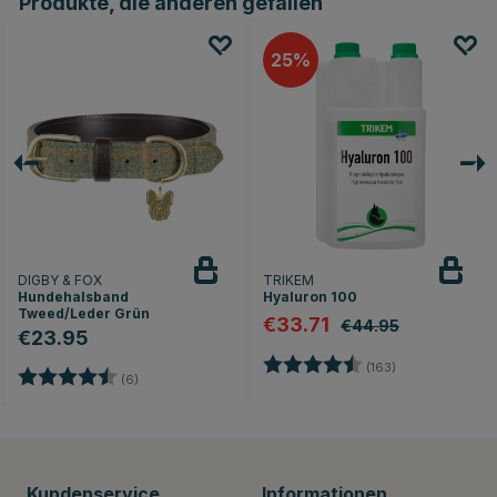
Produkte, die anderen gefallen
25
DIGBY & FOX
TRIKEM
Hundehalsband
Hyaluron 100
Tweed/Leder Grün
€33.71
€44.95
€23.95
rnen
Bewertung:
4.8 von 5 Ster
(163)
Bewertung:
4.5 von 5 Sternen
(6)
Kundenservice
Informationen