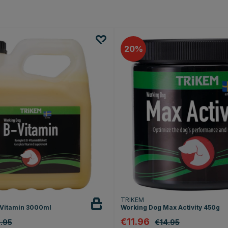
20
TRIKEM
-Vitamin 3000ml
Working Dog Max Activity 450g
€11.96
.95
€14.95