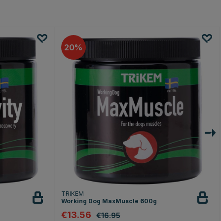
20
TRIKEM
Working Dog MaxMuscle 600g
€13.56
€16.95