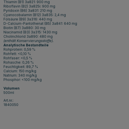
Thiamin (B1) 3a821: 900 mg
Riboflavin (B2) 3a825i: 900 mg
Pyridoxin (B6) 3a831: 210 mg
Cyanocobalamin (B12) 3a835: 2,4 mg
Folsäure (B9) 3a316: 440 mg
D-Calcium-Pantothenat (B5) 3a841: 640 mg
Biotin (B7) 3a880: 30 mg
Niacinamid (B3) 3a315: 1430 mg
Cholinchlorid 3a890: 480 mg
(enthält Konservierungsstoffe).
Analytische Bestandteile
Rohprotein: 0,59 %
Rohfett: <0,10 %
Rohfaser: <0,5 %
Rohasche: 0,26 %
Feuchtigkeit: 89,7 %
Calcium: 150 mg/kg
Natrium: 340 mg/kg
Phosphor: <100 mg/kg
Volumen
500ml
Art.nr.:
1840050