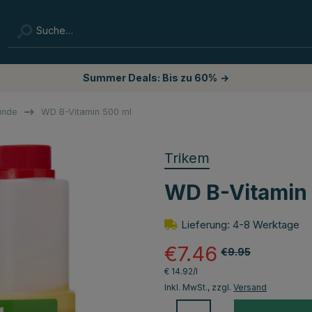
Summer Deals: Bis zu 60%
→
Hunde
WD B-Vitamin 500 ml
Trikem
WD B-Vitamin
Lieferung: 4-8 Werktage
€7.46
€9.95
€ 14.92/l
Inkl. MwSt., zzgl.
Versand