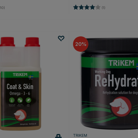
4.8 von 5 Sternen
Bewertung:
4.0 von 5 Sternen
10)
(1)
20
TRIKEM