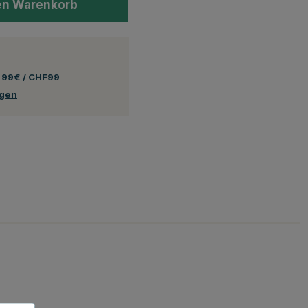
en Warenkorb
 99€ / CHF99
ngen