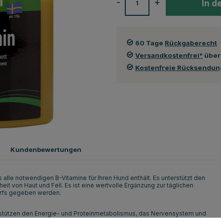
-
+
In d
60 Tage
Rückgaberecht
Versandkostenfrei*
über
Kostenfreie Rücksendu
Kundenbewertungen
 alle notwendigen B-Vitamine für Ihren Hund enthält. Es unterstützt den
 von Haut und Fell. Es ist eine wertvolle Ergänzung zur täglichen
darfs gegeben werden.
nterstützen den Energie- und Proteinmetabolismus, das Nervensystem und
ige B-Vitamine, wie Folsäure (B9) und Kobalamin (B12), entscheidend für