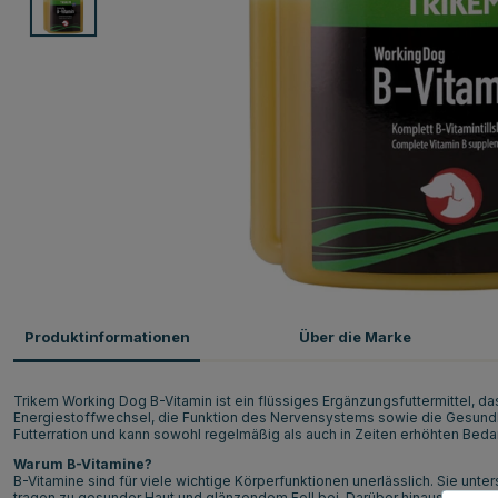
Produktinformationen
Über die Marke
Trikem Working Dog B-Vitamin ist ein flüssiges Ergänzungsfuttermittel, das
Energiestoffwechsel, die Funktion des Nervensystems sowie die Gesundheit
Futterration und kann sowohl regelmäßig als auch in Zeiten erhöhten Be
Warum B-Vitamine?
B-Vitamine sind für viele wichtige Körperfunktionen unerlässlich. Sie u
tragen zu gesunder Haut und glänzendem Fell bei. Darüber hinaus sind ein