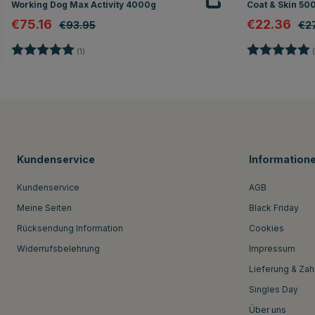
Working Dog Max Activity 4000g
Coat & Skin 50
€75.16
€22.36
€93.95
€27
Bewertung:
5.0 von 5 Sternen
Bewertung:
(1)
(
Kundenservice
Information
Kundenservice
AGB
Meine Seiten
Black Friday
Rücksendung Information
Cookies
Widerrufsbelehrung
Impressum
Lieferung & Zah
Singles Day
Über uns