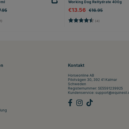
0ml
Working Dog ReHydrate 400g
€13.56
.95
€16.95
5.0 von 5 Sternen
Bewertung:
4.3 von 5 Sterne
1)
(4)
en
Kontakt
Horseonline AB
Pilotvägen 30, 392 41 Kalmar
Schweden
Registernummer: SE5591239925
Kundenservice:
support@equinest.
lung