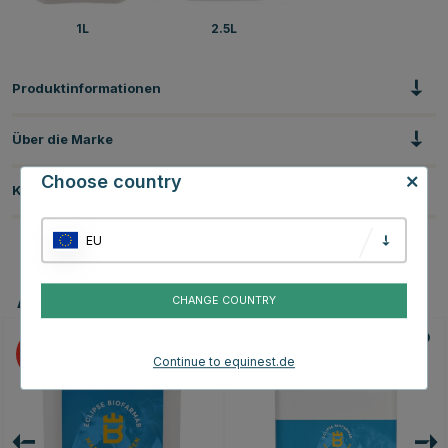
1L
2.5L
Produktinformationen
Über die Marke
Choose country
Kundenbewertungen
EU
Andere Produkte, die Ihnen gefallen könnten
CHANGE COUNTRY
10
10
Continue to equinest.de