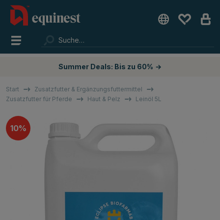
Summer Deals: Bis zu 60%
→
Start
Zusatzfutter & Ergänzungsfuttermittel
Zusatzfutter für Pferde
Haut & Pelz
Leinöl 5L
10