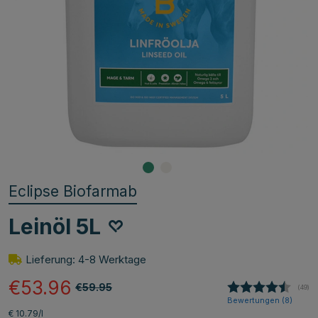
Eclipse Biofarmab
Leinöl 5L
Lieferung: 4-8 Werktage
€53.96
€59.95
(
abge
49
)
Bewertungen (
8
)
€ 10.79/l