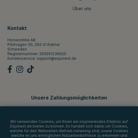
Über uns
Kontakt
Horseonline AB
Pilotvägen 30, 392 41 Kalmar
Schweden
Registernummer: SE5591239925
Kundenservice:
support@equinest.de
Unsere Zahlungsmöglichkeiten
Wir verwenden Cookies, um Ihnen ein inspirierendes Erlebnis auf
Equinest.de bieten zu können. Es handelt sich dabei um Cookies,
welche für den Webseiten-Betrieb notwenig sind, sowie Cookies
welche es uns ermöglichen Nutzerbedürfnisse zu erkennen und