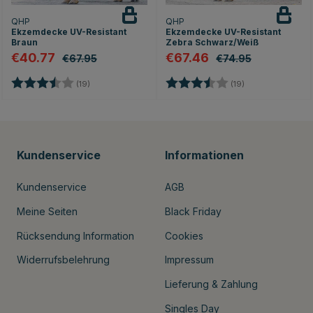
QHP
QHP
Ekzemdecke UV-Resistant
Ekzemdecke UV-Resistant
Braun
Zebra Schwarz/Weiß
€40.77
€67.46
€67.95
€74.95
en
Bewertung:
3.5 von 5 Sternen
Bewertung:
3.5 von 5 Stern
(19)
(19)
Kundenservice
Informationen
Kundenservice
AGB
Meine Seiten
Black Friday
Rücksendung Information
Cookies
Widerrufsbelehrung
Impressum
Lieferung & Zahlung
Singles Day