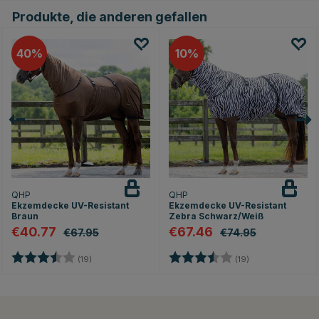
Produkte, die anderen gefallen
40
10
QHP
QHP
Ekzemdecke UV-Resistant
Ekzemdecke UV-Resistant
Braun
Zebra Schwarz/Weiß
€40.77
€67.46
€67.95
€74.95
nen
Bewertung:
3.5 von 5 Sternen
Bewertung:
3.5 von 5 Stern
(19)
(19)