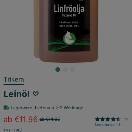
Trikem
Leinöl
Lagerware. Lieferung 2-3 Werktage
ab €11.96
ab €14.95
(
abge
15
)
Bewertungen (
3
)
ab € 11.96/l