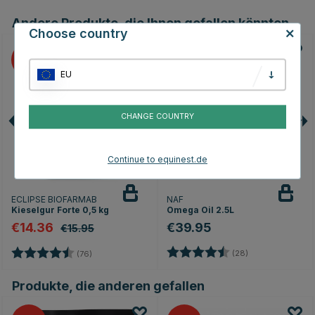
Andere Produkte, die Ihnen gefallen könnten
Choose country
10
EU
CHANGE COUNTRY
Continue to equinest.de
ECLIPSE BIOFARMAB
NAF
Kieselgur Forte 0,5 kg
Omega Oil 2.5L
€14.36
€39.95
€15.95
Bewertung:
4.5 von 5 Stern
Bewertung:
4.8 von 5 Sternen
(28)
(76)
Produkte, die anderen gefallen