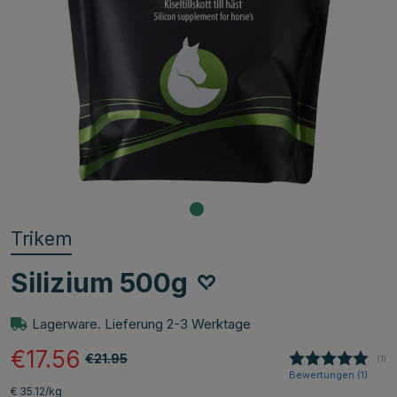
Trikem
Silizium 500g
Lagerware. Lieferung 2-3 Werktage
€17.56
€21.95
(
abg
1
)
Bewertungen (
1
)
€ 35.12/kg