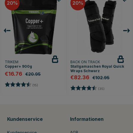
20
20
TRIKEM
BACK ON TRACK
Copper+ 900g
Stallgamaschen Royal Quick
Wraps Schwarz
€16.76
€20.95
€82.36
€102.95
Bewertung:
4.5 von 5 Sternen
(15)
Bewertung:
4.9 von 5 Stern
(35)
Kundenservice
Informationen
Kundenservice
AGB