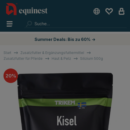
Summer Deals: Bis zu 60%
→
Start
Zusatzfutter & Ergänzungsfuttermittel
Zusatzfutter für Pferde
Haut & Pelz
Silizium 500g
20