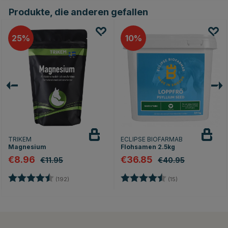
Produkte, die anderen gefallen
25
10
TRIKEM
ECLIPSE BIOFARMAB
Magnesium
Flohsamen 2.5kg
€8.96
€36.85
€11.95
€40.95
rnen
Bewertung:
4.7 von 5 Sternen
Bewertung:
4.6 von 5 Stern
(192)
(15)