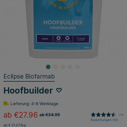
Eclipse Biofarmab
Hoofbuilder
Lieferung: 4-8 Werktage
ab €27.96
ab €34.95
(
abge
56
)
Bewertungen (
13
)
ab € 31.07/kg