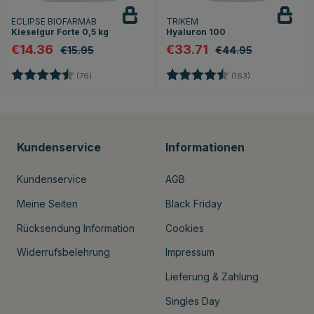
ECLIPSE BIOFARMAB
TRIKEM
Kieselgur Forte 0,5 kg
Hyaluron 100
€14.36
€33.71
€15.95
€44.95
Bewertung:
4.8 von 5 Sternen
Bewertung:
4.8 von 5 Ster
(76)
(163)
Kundenservice
Informationen
Kundenservice
AGB
Meine Seiten
Black Friday
Rücksendung Information
Cookies
Widerrufsbelehrung
Impressum
Lieferung & Zahlung
Singles Day