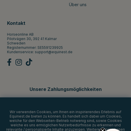
Über uns
Kontakt
Horseonline AB
Pilotvägen 30, 392 41 Kalmar
Schweden
Registernummer: SE5591239925
Kundenservice:
support@equinest.de
Unsere Zahlungsmöglichkeiten
Wir verwenden Cookies, um Ihnen ein inspirierendes Erlebnis auf
Equinest.de bieten zu können. Es handelt sich dabei um Cookies,
welche für den Webseiten-Betrieb notwenig sind, sowie Cookies
welche es uns ermöglichen Nutzerbedürfnisse zu erkennen und
relevante / personalisierte Inhalte anzuzeigen. Weitere Informationen