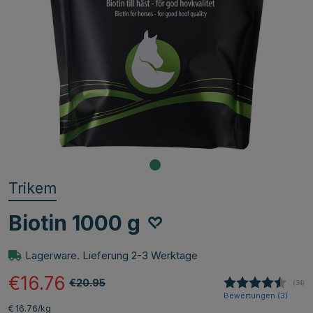
Trikem
Biotin 1000 g
Lagerware. Lieferung 2-3 Werktage
€16.76
€20.95
(
abge
34
)
Bewertungen (
3
)
€ 16.76/kg