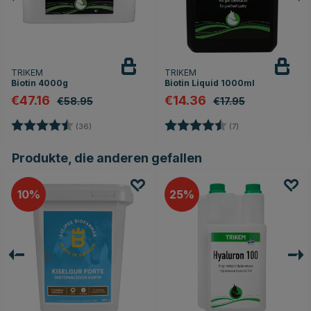
TRIKEM
TRIKEM
Biotin 4000g
Biotin Liquid 1000ml
€47.16
€14.36
€58.95
€17.95
Bewertung:
4.7 von 5 Sternen
Bewertung:
4.4 von 5 Sterne
(36)
(7)
Produkte, die anderen gefallen
10
25