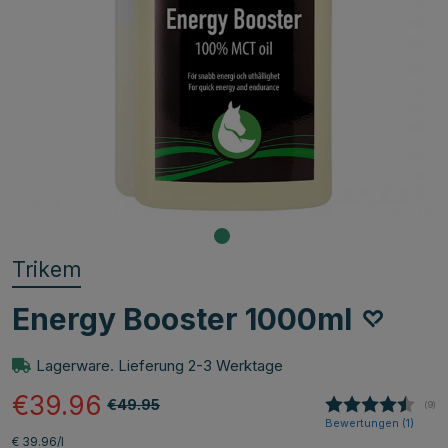
Trikem
Energy Booster 1000ml
Lagerware. Lieferung 2-3 Werktage
€39.96
€49.95
(
abg
9
)
Bewertungen (
1
)
€ 39.96/l