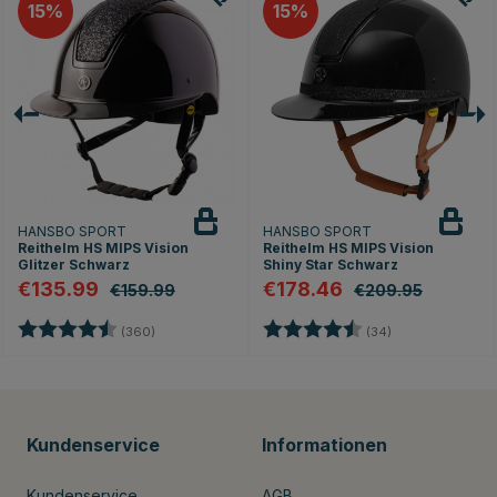
15
15
HANSBO SPORT
HANSBO SPORT
Reithelm HS MIPS Vision
Reithelm HS MIPS Vision
Glitzer Schwarz
Shiny Star Schwarz
€135.99
€178.46
€159.99
€209.95
en
Bewertung:
4.7 von 5 Sternen
Bewertung:
4.8 von 5 Stern
(360)
(34)
Kundenservice
Informationen
Kundenservice
AGB