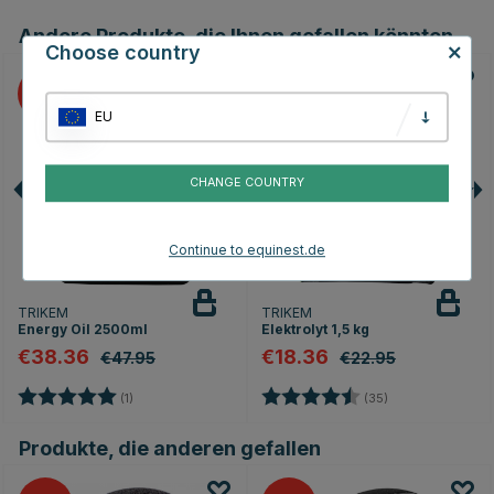
Andere Produkte, die Ihnen gefallen könnten
Choose country
20
20
EU
CHANGE COUNTRY
Continue to equinest.de
TRIKEM
TRIKEM
Energy Oil 2500ml
Elektrolyt 1,5 kg
€38.36
€18.36
€47.95
€22.95
Bewertung:
5.0 von 5 Sternen
Bewertung:
4.8 von 5 Stern
(1)
(35)
Produkte, die anderen gefallen