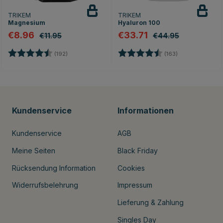
TRIKEM
TRIKEM
Magnesium
Hyaluron 100
€8.96
€33.71
€11.95
€44.95
rnen
Bewertung:
4.7 von 5 Sternen
Bewertung:
4.8 von 5 Ster
(192)
(163)
Kundenservice
Informationen
Kundenservice
AGB
Meine Seiten
Black Friday
Rücksendung Information
Cookies
Widerrufsbelehrung
Impressum
Lieferung & Zahlung
Singles Day