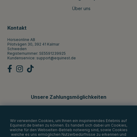
Über uns
Kontakt
Horseonline AB
Pilotvägen 30, 392 41 Kalmar
Schweden
Registernummer: SE5591239925
Kundenservice:
support@equinest.de
Unsere Zahlungsmöglichkeiten
Wir verwenden Cookies, um Ihnen ein inspirierendes Erlebnis auf
Equinest.de bieten zu können. Es handelt sich dabei um Cookies,
welche für den Webseiten-Betrieb notwenig sind, sowie Cookies
welche es uns ermöglichen Nutzerbedürfnisse zu erkennen und