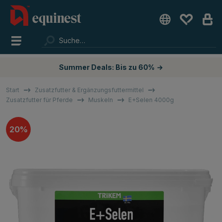
Summer Deals: Bis zu 60%
→
Start
Zusatzfutter & Ergänzungsfuttermittel
Zusatzfutter für Pferde
Muskeln
E+Selen 4000g
20