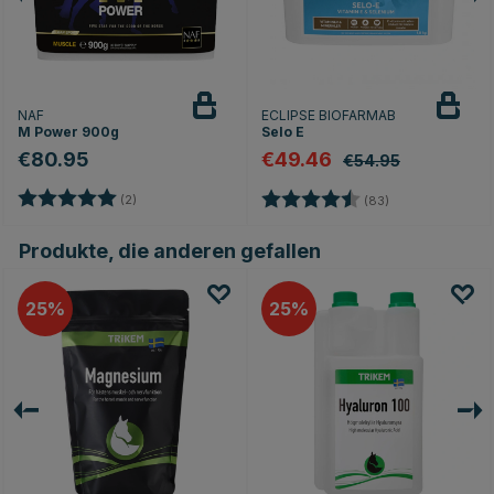
NAF
ECLIPSE BIOFARMAB
M Power 900g
Selo E
€80.95
€49.46
€54.95
Bewertung:
5.0 von 5 Sternen
nen
Bewertung:
4.9 von 5 Stern
(2)
(83)
Produkte, die anderen gefallen
25
25