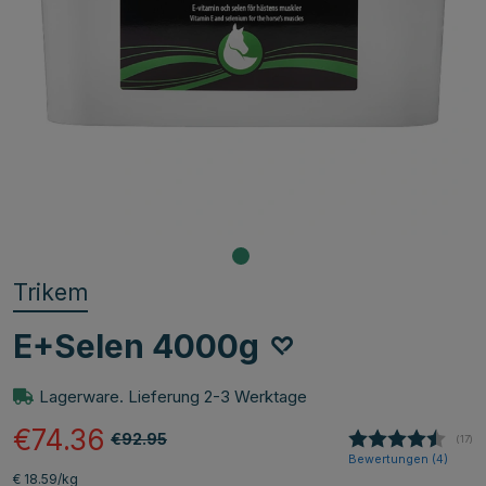
Trikem
E+Selen 4000g
Lagerware. Lieferung 2-3 Werktage
€74.36
€92.95
(
abge
17
)
Bewertungen (
4
)
€ 18.59/kg