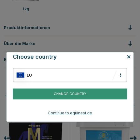
1kg
Produktinformationen
Über die Marke
Choose country
Kundenbewertungen
EU
Andere Produkte, die Ihnen gefallen könnten
CHANGE COUNTRY
10
Continue to equinest.de