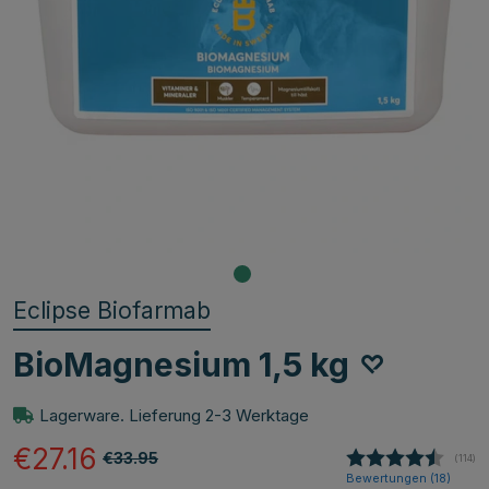
Eclipse Biofarmab
BioMagnesium 1,5 kg
Lagerware. Lieferung 2-3 Werktage
€27.16
€33.95
(
abgeg
114
)
Bewertungen (
18
)