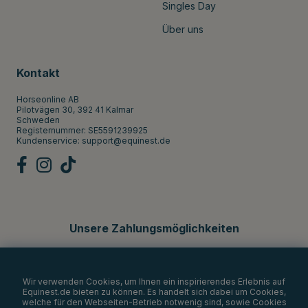
Singles Day
Über uns
Kontakt
Horseonline AB
Pilotvägen 30, 392 41 Kalmar
Schweden
Registernummer: SE5591239925
Kundenservice:
support@equinest.de
Unsere Zahlungsmöglichkeiten
Wir verwenden Cookies, um Ihnen ein inspirierendes Erlebnis auf
Equinest.de bieten zu können. Es handelt sich dabei um Cookies,
welche für den Webseiten-Betrieb notwenig sind, sowie Cookies