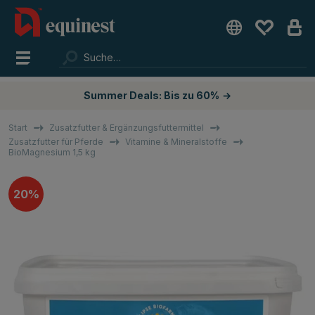
Summer Deals: Bis zu 60%
→
Start
Zusatzfutter & Ergänzungsfuttermittel
Zusatzfutter für Pferde
Vitamine & Mineralstoffe
BioMagnesium 1,5 kg
20