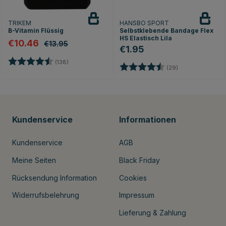
TRIKEM
HANSBO SPORT
B-Vitamin Flüssig
Selbstklebende Bandage Flex
HS Elastisch Lila
€10.46
€13.95
€1.95
nen
Bewertung:
4.7 von 5 Sternen
(138)
Bewertung:
4.8 von 5 Stern
(29)
Kundenservice
Informationen
Kundenservice
AGB
Meine Seiten
Black Friday
Rücksendung Information
Cookies
Widerrufsbelehrung
Impressum
Lieferung & Zahlung