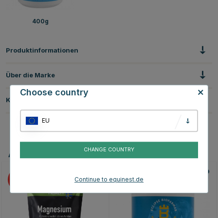
400g
Produktinformationen
Über die Marke
Choose country
Kundenbewertungen
EU
CHANGE COUNTRY
Andere Produkte, die Ihnen gefallen könnten
25
10
Continue to equinest.de