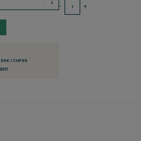
-
+
 99€ / CHF99
ngen