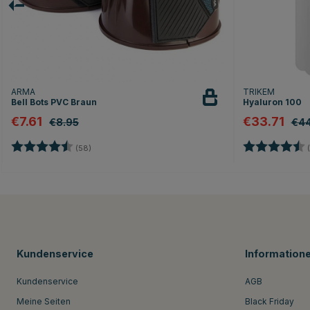
ARMA
TRIKEM
Bell Bots PVC Braun
Hyaluron 100
€7.61
€33.71
€8.95
€44
Bewertung:
4.2 von 5 Sternen
Bewertung:
(58)
(
Kundenservice
Information
Kundenservice
AGB
Meine Seiten
Black Friday