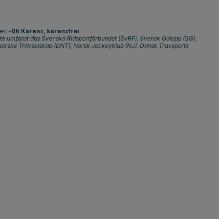
en -
0h Karenz, karenzfrei
e umfasst das Svenska Ridsportförbundet (SvRF), Svensk Galopp (SG),
 Norske Travselskap (DNT), Norsk Jockeyklub (NJ), Dansk Travsports