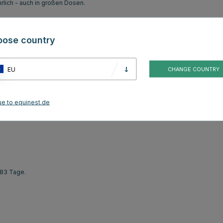
hrlich - auch in großen Dosen.
oose country
EU
CHANGE COUNTRY
r Futterration.
ue to equinest.de
 83 Tage.