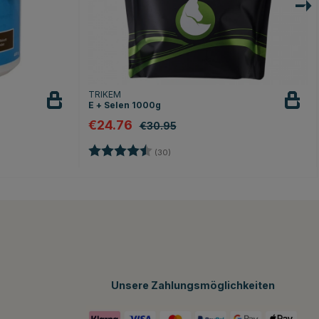
TRIKEM
E + Selen 1000g
€24.76
€30.95
en
Bewertung:
4.6 von 5 Sternen
(30)
Unsere Zahlungsmöglichkeiten