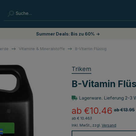
Summer Deals: Bis zu 60%
→
ferde
Vitamine & Mineralstoffe
B-Vitamin Flüssig
Trikem
B-Vitamin Flü
Lagerware. Lieferung 2-3 
ab €10.46
ab €13.95
ab € 10.46/l
Inkl. MwSt., zzgl.
Versand