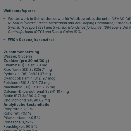
Wettkampfsperre
Wettbewerb in Schweden sowie für Wettbewerbe, die unter NEMAC fall
NEMACs (Nordic Equine Medication and Anti-doping Committee) Karenzlist
Svensk Travsport (ST) und Svenska Islandshästförbundet (SIF) sowie Det
Centralforbund (DTC) und Dansk Galop (DG).
FEI
0h Karenz, karenzfrei
Zusammensetzung
Wasser, Glycerin
Zusätze (pro 30 ml/30 g)
Thiamin (B1) 3a821 70 mg
Riboflavin (B2) 3a825i 71 mg
Pyridoxin (B6) 3a831 37 mg
Cyanocobalamin (B12) 97 mcg
Folsäure (B9) 3a316 73 mg
Niacinamid (B3) 3a315 235 mg
Calcium-D-pantothenat 3a841 107 mg
Biotin (B7) 3a880 4,7 mg
Cholinchlorid 3a890 62 mg
Analytische Bestandteile
Rohprotein 2,0 %
Rohölfett <0,1 %
Pflanzenfaser <0,5 %
Rohasche 0,25 %
Feuchtigkeit 90,5 %
Kalzium 390 mg/kg