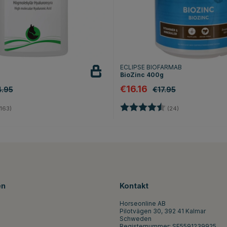
ECLIPSE BIOFARMAB
BioZinc 400g
€16.16
.95
€17.95
4.8 von 5 Sternen
Bewertung:
4.8 von 5 Stern
163)
(24)
en
Kontakt
Horseonline AB
Pilotvägen 30, 392 41 Kalmar
Schweden
Registernummer: SE5591239925