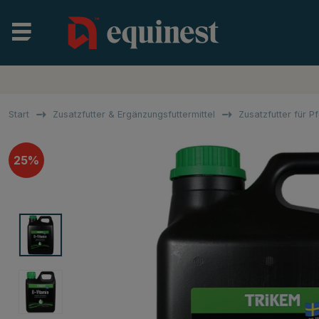
Start
Zusatzfutter & Ergänzungsfuttermittel
Zusatzfutter für P
25%