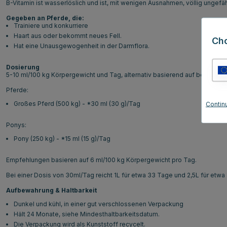
B-Vitamin ist wasserlöslich und ist, mit wenigen Ausnahmen, völlig ungefä
Gegeben an Pferde, die:
Trainiere und konkurriere
Haart aus oder bekommt neues Fell.
Ch
Hat eine Unausgewogenheit in der Darmflora.
Dosierung
5-10 ml/100 kg Körpergewicht und Tag, alternativ basierend auf berechnete
Pferde:
Großes Pferd (500 kg) - *30 ml (30 g)/Tag
Contin
Ponys:
Pony (250 kg) - *15 ml (15 g)/Tag
Empfehlungen basieren auf 6 ml/100 kg Körpergewicht pro Tag.
Bei einer Dosis von 30ml/Tag reicht 1L für etwa 33 Tage und 2,5L für etwa
Aufbewahrung & Haltbarkeit
Dunkel und kühl, in einer gut verschlossenen Verpackung
Hält 24 Monate, siehe Mindesthaltbarkeitsdatum.
Die Verpackung wird als Kunststoff recycelt.