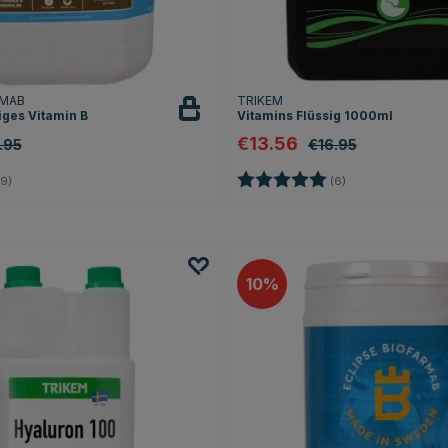
RMAB
TRIKEM
iges Vitamin B
Vitamins Flüssig 1000ml
€13.56
.95
€16.95
4.8 von 5 Sternen
Bewertung:
5.0 von 5 Sterne
9)
(6)
10