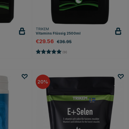
TRIKEM
Vitamins Flüssig 2500ml
€29.56
€36.95
n
Bewertung:
5.0 von 5 Sternen
(9)
20