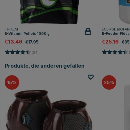
TRIKEM
ECLIPSE BIOFA
B-Vitamin Pellets 1000 g
B-Feeder Flüss
€13.46
€25.16
€17.95
€35
Bewertung:
4.9 von 5 Sternen
Bewertung:
(64)
(
Produkte, die anderen gefallen
15
25