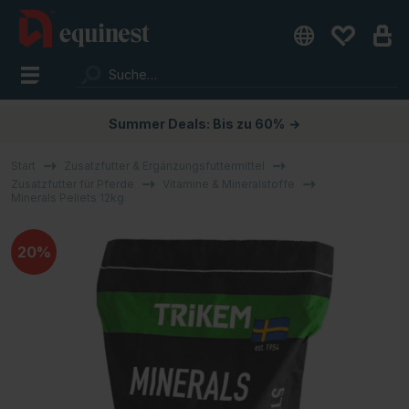
Summer Deals: Bis zu 60%
→
Start
Zusatzfutter & Ergänzungsfuttermittel
Zusatzfutter für Pferde
Vitamine & Mineralstoffe
Minerals Pellets 12kg
20