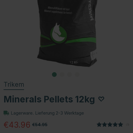
Trikem
Minerals Pellets 12kg
Lagerware. Lieferung 2-3 Werktage
€43.96
€54.95
(
abg
5
)