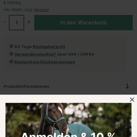
€ 3.66/kg
Inkl. MwSt., zzgl.
Versand
-
+
In den Warenkorb
60 Tage
Rückgaberecht
Versandkostenfrei*
über 99€ / CHF99
Kostenfreie Rücksendungen
Produktinformationen
Über die Marke
Kundenbewertungen