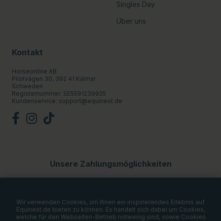
Singles Day
Über uns
Kontakt
Horseonline AB
Pilotvägen 30, 392 41 Kalmar
Schweden
Registernummer: SE5591239925
Kundenservice:
support@equinest.de
Unsere Zahlungsmöglichkeiten
Wir verwenden Cookies, um Ihnen ein inspirierendes Erlebnis auf
Equinest.de bieten zu können. Es handelt sich dabei um Cookies,
welche für den Webseiten-Betrieb notwenig sind, sowie Cookies