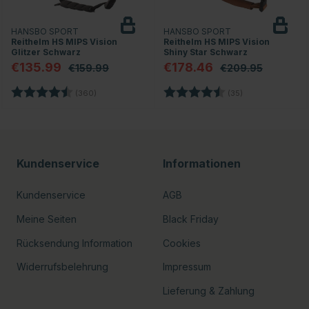
HANSBO SPORT
HANSBO SPORT
Reithelm HS MIPS Vision
Reithelm HS MIPS Vision
Glitzer Schwarz
Shiny Star Schwarz
€135.99
€178.46
€159.99
€209.95
nen
Bewertung:
4.7 von 5 Sternen
Bewertung:
4.8 von 5 Stern
(360)
(35)
Kundenservice
Informationen
Kundenservice
AGB
Meine Seiten
Black Friday
Rücksendung Information
Cookies
Widerrufsbelehrung
Impressum
Lieferung & Zahlung