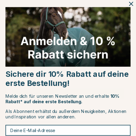
2.5L
5L
Produktinformationen
Über die Marke
Choose country
Kundenbewertungen
Sichere dir 10% Rabatt auf deine
EU
erste Bestellung!
CHANGE COUNTRY
Andere Produkte, die Ihnen gefallen könnten
Melde dich für unseren Newsletter an und erhalte
10%
Rabatt* auf deine erste Bestellung.
Als Abonnent erhältst du außerdem Neuigkeiten, Aktionen
20
25
Continue to equinest.de
und Inspiration vor allen anderen.
Deine E-Mail-Adresse