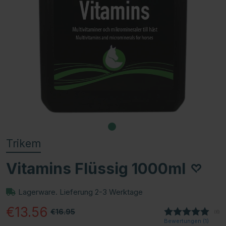
Trikem
Vitamins Flüssig 1000ml
Lagerware. Lieferung 2-3 Werktage
€13.56
€16.95
(
abg
6
)
Bewertungen (
1
)