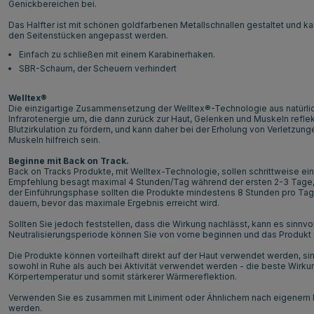
Genickbereichen bei.
Das Halfter ist mit schönen goldfarbenen Metallschnallen gestaltet und 
den Seitenstücken angepasst werden.
Einfach zu schließen mit einem Karabinerhaken.
SBR-Schaum, der Scheuern verhindert
Welltex®
Die einzigartige Zusammensetzung der Welltex®-Technologie aus natürlic
Infrarotenergie um, die dann zurück zur Haut, Gelenken und Muskeln reflektie
Blutzirkulation zu fördern, und kann daher bei der Erholung von Verletzu
Muskeln hilfreich sein.
Beginne mit Back on Track.
Back on Tracks Produkte, mit Welltex-Technologie, sollen schrittweise e
Empfehlung besagt maximal 4 Stunden/Tag während der ersten 2-3 Tage,
der Einführungsphase sollten die Produkte mindestens 8 Stunden pro Tag
dauern, bevor das maximale Ergebnis erreicht wird.
Sollten Sie jedoch feststellen, dass die Wirkung nachlässt, kann es sinnv
Neutralisierungsperiode können Sie von vorne beginnen und das Produkt 
Die Produkte können vorteilhaft direkt auf der Haut verwendet werden, si
sowohl in Ruhe als auch bei Aktivität verwendet werden - die beste Wirkung
Körpertemperatur und somit stärkerer Wärmereflektion.
Verwenden Sie es zusammen mit Liniment oder Ähnlichem nach eigenem Er
werden.