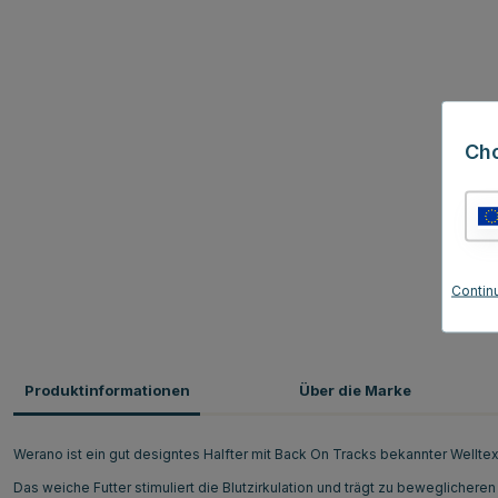
Ch
Contin
Produktinformationen
Über die Marke
Werano ist ein gut designtes Halfter mit Back On Tracks bekannter Wellte
Das weiche Futter stimuliert die Blutzirkulation und trägt zu bewegliche