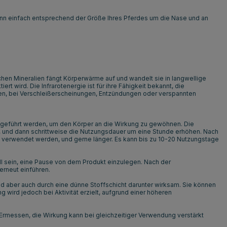
kann einfach entsprechend der Größe Ihres Pferdes um die Nase und an
hen Mineralien fängt Körperwärme auf und wandelt sie in langwellige
rt wird. Die Infrarotenergie ist für ihre Fähigkeit bekannt, die
ngen, bei Verschleißerscheinungen, Entzündungen oder verspannten
ingeführt werden, um den Körper an die Wirkung zu gewöhnen. Die
 und dann schrittweise die Nutzungsdauer um eine Stunde erhöhen. Nach
 verwendet werden, und gerne länger. Es kann bis zu 10-20 Nutzungstage
oll sein, eine Pause von dem Produkt einzulegen. Nach der
erneut einführen.
nd aber auch durch eine dünne Stoffschicht darunter wirksam. Sie können
 wird jedoch bei Aktivität erzielt, aufgrund einer höheren
messen, die Wirkung kann bei gleichzeitiger Verwendung verstärkt