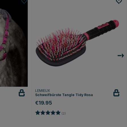
LEMIEUX
Schweifbürste Tangle Tidy Rosa
€19.95
n
Bewertung:
5.0 von 5 Sternen
(2)