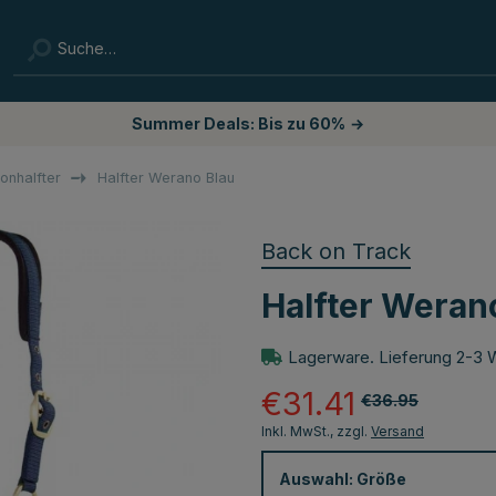
Summer Deals: Bis zu 60%
→
lonhalfter
Halfter Werano Blau
Back on Track
Halfter Weran
Lagerware. Lieferung 2-3 
€31.41
€36.95
Inkl. MwSt., zzgl.
Versand
Auswahl:
Größe