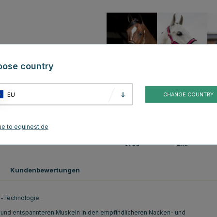
oose country
Braun
Rosa
EU
CHANGE COUNTRY
ue to equinest.de
Grau
Lila
Kundenbewertungen
x-Technologie.
ren und entspannteren Muskeln in den empfindlicheren Nacken- und