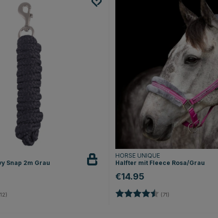
HORSE UNIQUE
vy Snap 2m Grau
Halfter mit Fleece Rosa/Grau
€14.95
4.2 von 5 Sternen
Bewertung:
4.9 von 5 Sterne
12)
(71)