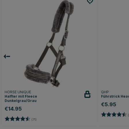
HORSE UNIQUE
QHP
Halfter mit Fleece
Führstrick Hea
Dunkelgrau/Grau
€5.95
€14.95
Bewertung:
(
Bewertung:
4.9 von 5 Sternen
(71)