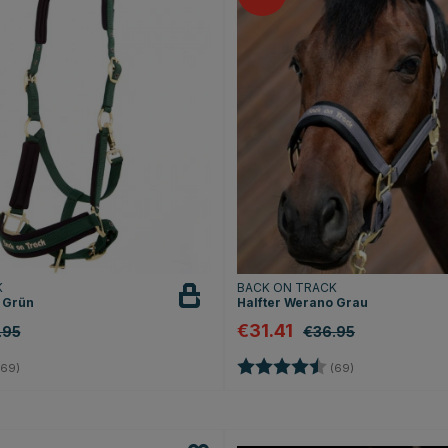
K
BACK ON TRACK
 Grün
Halfter Werano Grau
€31.41
.95
€36.95
4.7 von 5 Sternen
Bewertung:
4.7 von 5 Stern
69)
(69)