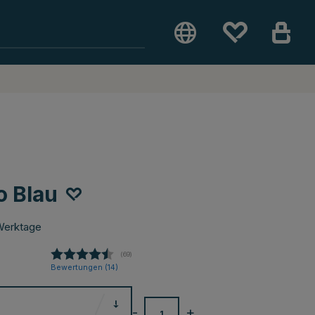
o Blau
Werktage
(
abgegebene bewertungen:
69
)
Bewertungen (
14
)
-
+