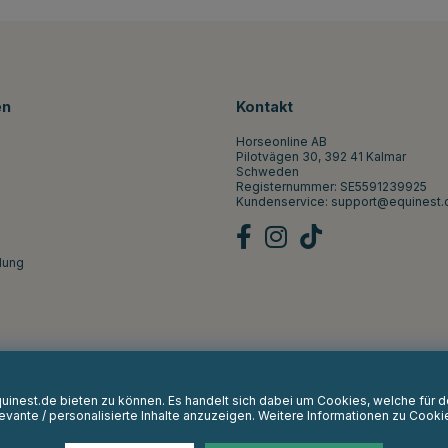
en
Kontakt
Horseonline AB
Pilotvägen 30, 392 41 Kalmar
Schweden
Registernummer: SE5591239925
Kundenservice:
support@equinest.
lung
Equinest.de bieten zu können. Es handelt sich dabei um Cookies, welche für
vante / personalisierte Inhalte anzuzeigen. Weitere Informationen zu Cooki