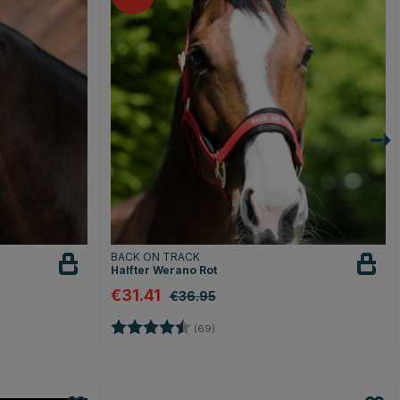
BACK ON TRACK
Halfter Werano Rot
€31.41
€36.95
en
Bewertung:
4.7 von 5 Sternen
(69)