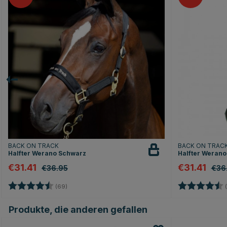
BACK ON TRACK
BACK ON TRAC
Halfter Werano Schwarz
Halfter Werano
€31.41
€31.41
€36.95
€36
Bewertung:
4.7 von 5 Sternen
Bewertung:
(69)
(
Produkte, die anderen gefallen