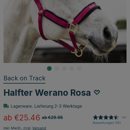
Back on Track
Halfter Werano Rosa
Lagerware. Lieferung 2-3 Werktage
ab €25.46
ab €29.95
(
abge
69
)
Bewertungen (
15
)
Inkl. MwSt., zzgl.
Versand