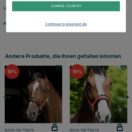
CHANGE COUNTRY
Über die Marke
Kundenbewertungen
Continue to equinest.de
Andere Produkte, die Ihnen gefallen könnten
15
15
BACK ON TRACK
BACK ON TRACK