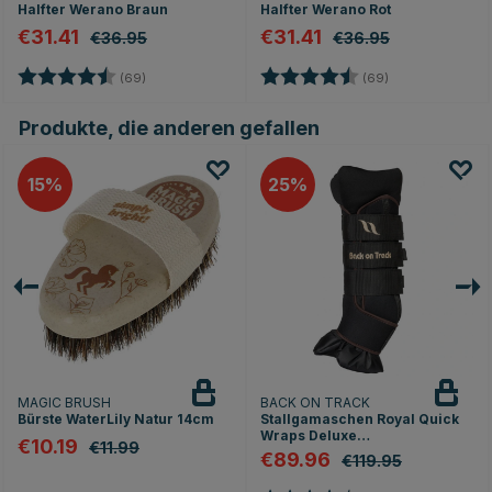
Halfter Werano Braun
Halfter Werano Rot
€31.41
€31.41
€36.95
€36.95
nen
Bewertung:
4.7 von 5 Sternen
Bewertung:
4.7 von 5 Stern
(69)
(69)
Produkte, die anderen gefallen
15
25
MAGIC BRUSH
BACK ON TRACK
Bürste WaterLily Natur 14cm
Stallgamaschen Royal Quick
Wraps Deluxe
€10.19
€11.99
Schwarz/Braun
€89.96
€119.95
rnen