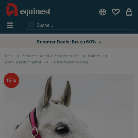
Summer Deals: Bis zu 60%
→
Start
Pferdezubehör & Pferdebedarf
Halfter
Stoff- & Nylonhalfter
Halfter Werano Rosa
15%