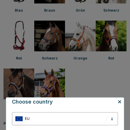
Blau
Braun
Grün
Schwarz
Rot
Schwarz
Orange
Rot
Choose country
Grau
Lila
EU
Produktinformationen