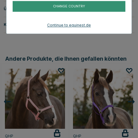
CHANGE COUNTRY
Über die Marke
Kundenbewertungen
Continue to equinest.de
Andere Produkte, die Ihnen gefallen könnten
QHP
QHP