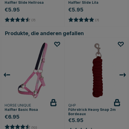
Halfter Slide Hellrosa
Halfter Slide Lila
€5.95
€5.95
Bewertung:
4.6 von 5 Sternen
Bewertung:
5.0 von 5 Sterne
(7)
(7)
Produkte, die anderen gefallen
HORSE UNIQUE
QHP
Halfter Basic Rosa
Führstrick Heavy Snap 2m
Bordeaux
€6.95
€5.95
Bewertung:
4.1 von 5 Sternen
(10)