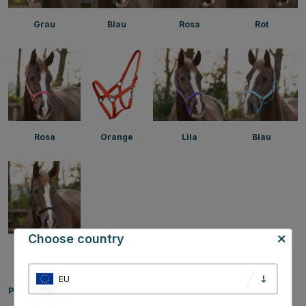
Grau
Blau
Rosa
Rot
Rosa
Orange
Lila
Blau
Choose country
Schwarz
EU
Produktinformationen