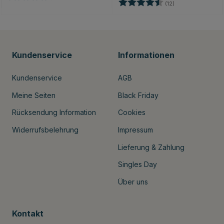
Bewertung:
4.2 von 5 Sterne
nen
(12)
Kundenservice
Informationen
Kundenservice
AGB
Meine Seiten
Black Friday
Rücksendung Information
Cookies
Widerrufsbelehrung
Impressum
Lieferung & Zahlung
Singles Day
Über uns
Kontakt