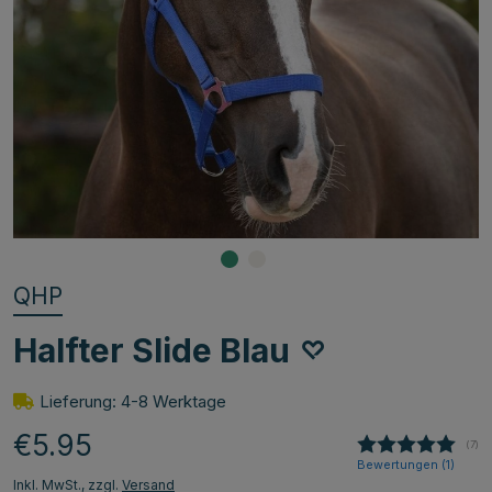
QHP
Halfter Slide Blau
Lieferung: 4-8 Werktage
€5.95
(
abg
7
)
Bewertungen (
1
)
Inkl. MwSt., zzgl.
Versand