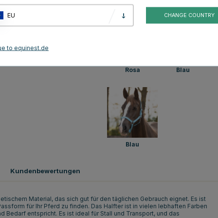
EU
CHANGE COUNTRY
ue to equinest.de
Rosa
Blau
Blau
Kundenbewertungen
tischem Material, das sich gut für den täglichen Gebrauch eignet. Es ist
ssform für Ihr Pferd zu finden. Das Halfter ist in vielen lebhaften Farben
 Bedarf entspricht. Es ist ideal für Stall und Transport, und das