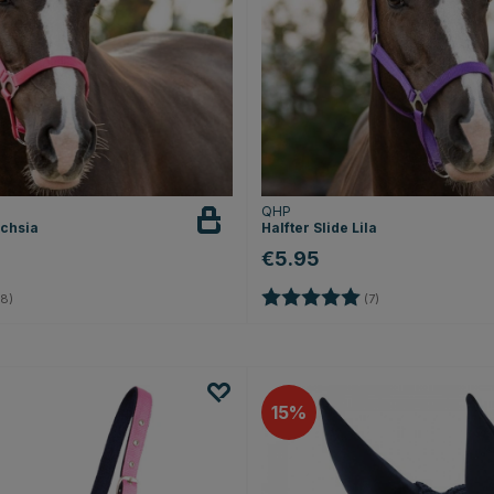
QHP
uchsia
Halfter Slide Lila
€5.95
5.0 von 5 Sternen
Bewertung:
5.0 von 5 Sterne
8)
(7)
15