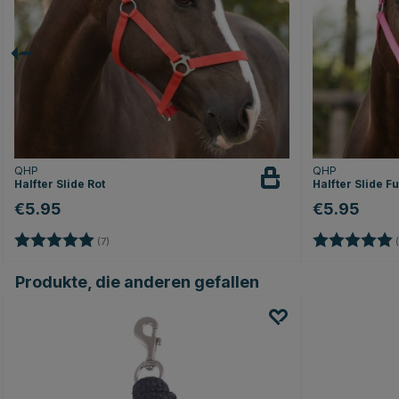
QHP
QHP
Halfter Slide Rot
Halfter Slide F
€5.95
€5.95
Bewertung:
5.0 von 5 Sternen
Bewertung:
(7)
(
Produkte, die anderen gefallen