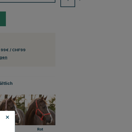
 99€ / CHF99
ngen
ltlich
Rosa
Rot