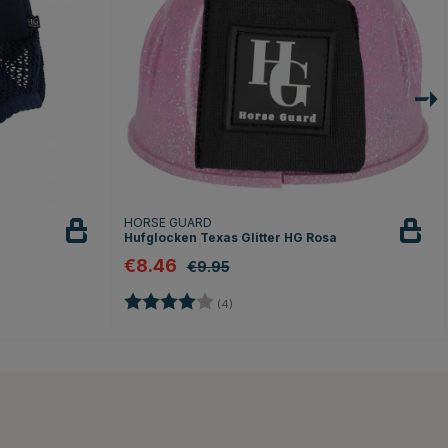
HORSE GUARD
Hufglocken Texas Glitter HG Rosa
€8.46
€9.95
Bewertung:
4.0 von 5 Sternen
(4)
en