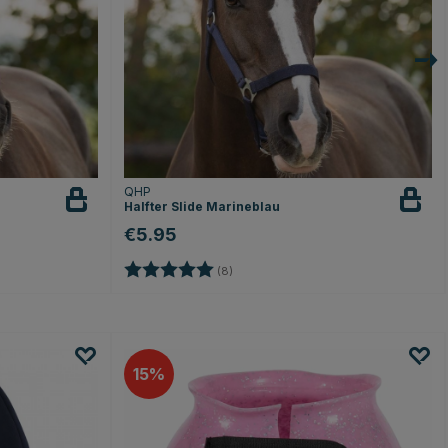
QHP
Halfter Slide Marineblau
€5.95
n
Bewertung:
5.0 von 5 Sternen
(8)
15