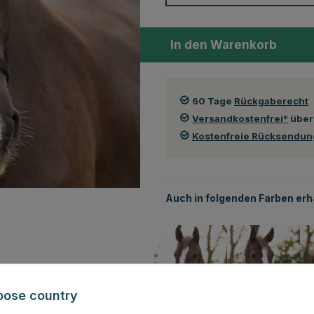
In den Warenkorb
60 Tage
Rückgaberecht
Versandkostenfrei*
über
Kostenfreie Rücksendu
Auch in folgenden Farben erhä
oose country
Grau
Blau