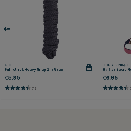
QHP
HORSE UNIQUE
Führstrick Heavy Snap 2m Grau
Halfter Basic R
€5.95
€6.95
Bewertung:
4.2 von 5 Sternen
Bewertung:
(12)
(