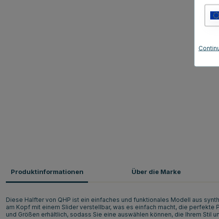
Contin
Produktinformationen
Über die Marke
Diese Halfter von QHP ist ein einfaches und funktionales Modell aus synthe
am Kopf mit einem Slider verstellbar, was es einfach macht, die perfekte Pa
und Größen erhältlich, sodass Sie eine auswählen können, die Ihrem Stil und