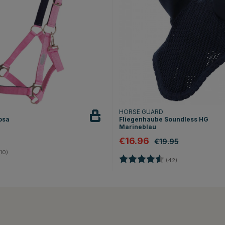
HORSE GUARD
osa
Fliegenhaube Soundless HG
Marineblau
€16.96
€19.95
4.1 von 5 Sternen
10)
Bewertung:
4.1 von 5 Stern
(42)