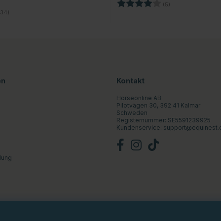
Bewertung:
4.0 von 5 Sterne
(5)
4.8 von 5 Sternen
34)
en
Kontakt
Horseonline AB
Pilotvägen 30, 392 41 Kalmar
Schweden
Registernummer: SE5591239925
Kundenservice:
support@equinest.
lung