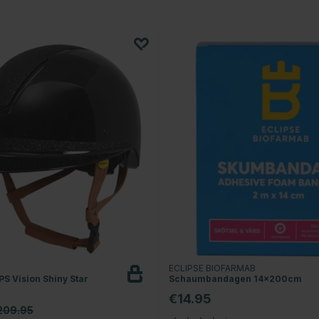
T
ECLIPSE BIOFARMAB
S Vision Shiny Star
Schaumbandagen 14x200cm
€14.95
209.95