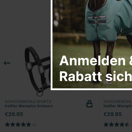
SCHOCKEMÖHLE SPORTS
SCHOCKEMÖHL
Halfter Memphis Schwarz
Halfter Memph
€29.95
€29.95
Bewertung:
5.0 von 5 Sternen
Bewertung:
(2)
(