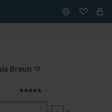
is Braun
(
abgegebene bewertungen:
3
)
-
+