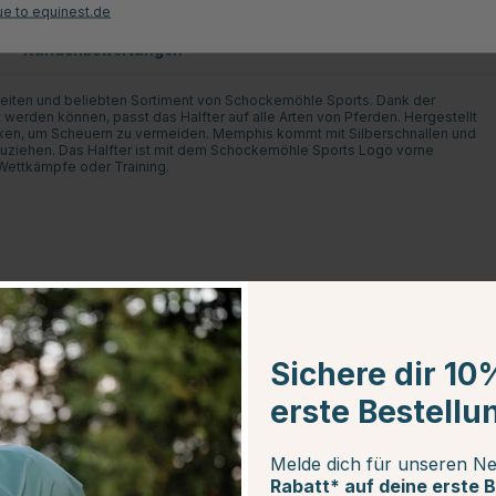
ue to equinest.de
Kundenbewertungen
reiten und beliebten Sortiment von Schockemöhle Sports. Dank der
erden können, passt das Halfter auf alle Arten von Pferden. Hergestellt
cken, um Scheuern zu vermeiden. Memphis kommt mit Silberschnallen und
zuziehen. Das Halfter ist mit dem Schockemöhle Sports Logo vorne
 Wettkämpfe oder Training.
Sichere dir 10
erste Bestellu
Melde dich für unseren Ne
Rabatt* auf deine erste B