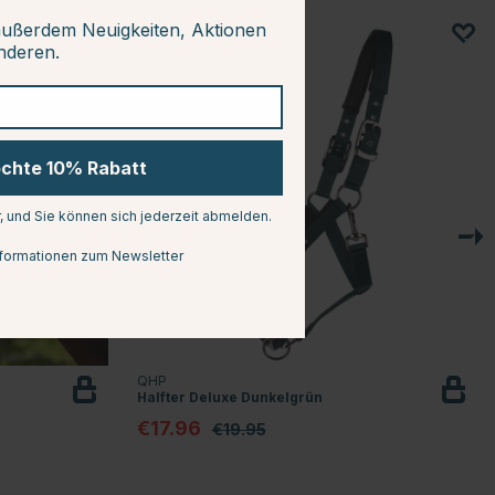
außerdem Neuigkeiten, Aktionen
anderen.
10
öchte 10% Rabatt
r, und Sie können sich jederzeit abmelden.
formationen zum Newsletter
QHP
Halfter Deluxe Dunkelgrün
€17.96
€19.95