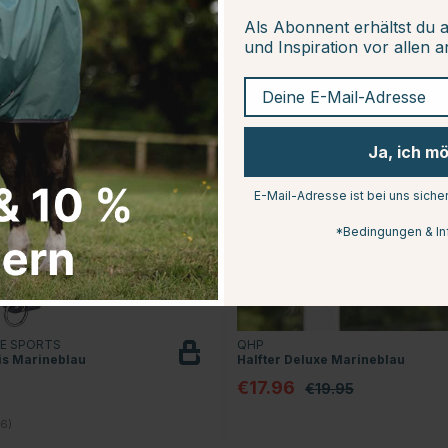
Als Abonnent erhältst du 
und Inspiration vor allen 
10
Deine E-Mail-Adresse
Ja, ich m
E-Mail-Adresse ist bei uns siche
*Bedingungen & In
E SPORTS
QHP
is Marineblau
Halfter Deluxe Marineblau
€17.96
€19.95
4.2 von 5 Sternen
6)