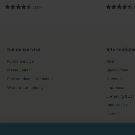
Bewertung:
4.7 von 5 Sternen
Bewertung:
(359)
(
Kundenservice
Information
Kundenservice
AGB
Meine Seiten
Black Friday
Rücksendung Information
Cookies
Widerrufsbelehrung
Impressum
Lieferung & Zah
Singles Day
Über uns