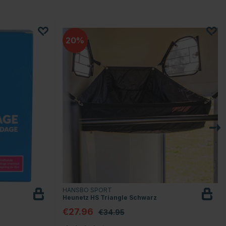
20
HANSBO SPORT
Heunetz HS Triangle Schwarz
€27.96
€34.95