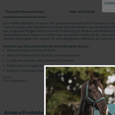
Contin
Produktinformationen
Über die Marke
Das Halfter Memphis ist eines der absolut meistverkauften Produkte im b
Tatsache, dass das Nasenband und der Nackenriemen separat eingestellt w
aus strapazierfähigem Nylon und mit Polsterung für Nacken und Nasenrü
einer praktischen Haken am Kiefer, was es einfach macht, es an- und aus
verziert und eignet sich sowohl für den alltäglichen Gebrauch als auch für
Vorteile des Schockemöhle Grimma Memphis Braun:
Strapazierfähig und weich Nylon
Weiche Polsterung für Nacken und Nasenrücken
Leicht anzupassen dank mehrerer Schnallen.
Praktischer Schnappverschluss am Kinn
Kommt in mehreren Farben.
Art.nr.:
1311-00001BR-C
Andere Produkte, die Ihnen gefallen könnten