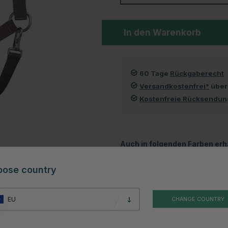
In den Warenkorb
60 Tage
Rückgaberecht
Versandkostenfrei*
über
Kostenfreie Rücksendu
Auch in folgenden Farben erhä
oose country
EU
CHANGE COUNTRY
Schwarz
Blau