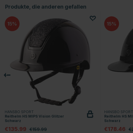
Produkte, die anderen gefallen
15
15
HANSBO SPORT
HANSBO SPOR
Reithelm HS MIPS Vision Glitzer
Reithelm HS MIP
Schwarz
Schwarz
€135.99
€178.46
€159.99
€