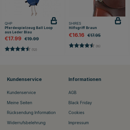
QHP
SHIRES
Pferdespielzeug Ball Loop
Hilfsgriff Braun
aus Leder Blau
€16.16
€17.95
€17.99
€19.99
Bewertung:
4.3 von 5 Sterne
(8)
n
Bewertung:
4.9 von 5 Sternen
(12)
Kundenservice
Informationen
Kundenservice
AGB
Meine Seiten
Black Friday
Rücksendung Information
Cookies
Widerrufsbelehrung
Impressum