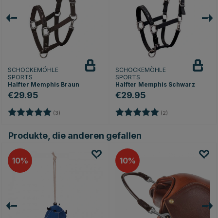
SCHOCKEMÖHLE
SCHOCKEMÖHLE
SPORTS
SPORTS
Halfter Memphis Braun
Halfter Memphis Schwarz
€29.95
€29.95
nen
Bewertung:
5.0 von 5 Sternen
Bewertung:
5.0 von 5 Sterne
(3)
(2)
Produkte, die anderen gefallen
10
10