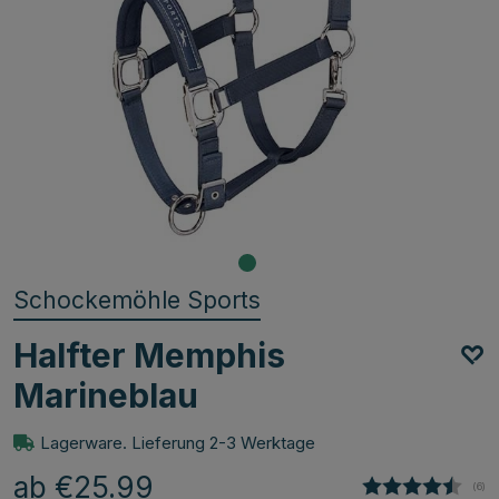
Schockemöhle Sports
Halfter Memphis
Marineblau
Lagerware. Lieferung 2-3 Werktage
ab €25.99
(
abg
6
)