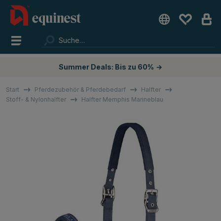
Summer Deals: Bis zu 60%
→
Start
Pferdezubehör & Pferdebedarf
Halfter
Stoff- & Nylonhalfter
Halfter Memphis Marineblau