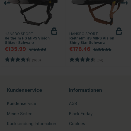
HANSBO SPORT
HANSBO SPORT
Reithelm HS MIPS Vision
Reithelm HS MIPS Vision
Glitzer Schwarz
Shiny Star Schwarz
€135.99
€178.46
€159.99
€209.95
en
Bewertung:
4.7 von 5 Sternen
Bewertung:
4.8 von 5 Stern
(360)
(34)
Kundenservice
Informationen
Kundenservice
AGB
Meine Seiten
Black Friday
Rücksendung Information
Cookies