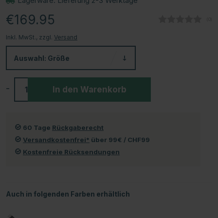
Lagerware. Lieferung 2-3 Werktage
€169.95
(
abg
0
)
Inkl. MwSt., zzgl.
Versand
Auswahl:
Größe
-
+
In den Warenkorb
60 Tage
Rückgaberecht
Versandkostenfrei*
über 99€ / CHF99
Kostenfreie Rücksendungen
Auch in folgenden Farben erhältlich