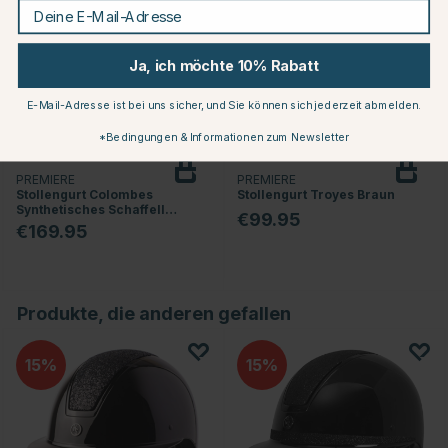
Deine E-Mail-Adresse
Ja, ich möchte 10% Rabatt
E-Mail-Adresse ist bei uns sicher, und Sie können sich jederzeit abmelden.
*Bedingungen & Informationen zum Newsletter
PREMIERE
PREMIERE
Stollengurt Colombes
Stollengurt Troyes Braun
Synthetisches Schaffell
€99.95
Schwarz/Natur
€169.95
Produkte, die anderen gefallen
15
15