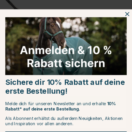
Produktinformationen
Über die Marke
Choose country
Kundenbewertungen
Sichere dir 10% Rabatt auf deine
EU
erste Bestellung!
CHANGE COUNTRY
Melde dich für unseren Newsletter an und erhalte
10%
Rabatt* auf deine erste Bestellung.
Andere Produkte, die Ihnen gefallen könnten
Als Abonnent erhältst du außerdem Neuigkeiten, Aktionen
Continue to equinest.de
und Inspiration vor allen anderen.