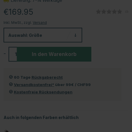
Lieferung: 7-14 Werktage
€169.95
(
abg
0
)
Inkl. MwSt., zzgl.
Versand
Auswahl:
Größe
-
+
In den Warenkorb
60 Tage
Rückgaberecht
Versandkostenfrei*
über 99€ / CHF99
Kostenfreie Rücksendungen
Auch in folgenden Farben erhältlich