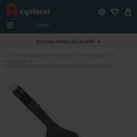
Summer Deals: Bis zu 60%
→
Start
Pferdezubehör & Pferdebedarf
Sattelgurte
Stollengurte
Stollengurt Colombes Synthetisches Schaffell Schwarz/Natur