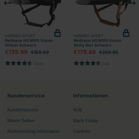
HANSBO SPORT
HANSBO SPORT
Reithelm HS MIPS Vision
Reithelm HS MIPS Vision
Glitzer Schwarz
Shiny Star Schwarz
€135.99
€178.46
€159.99
€209.95
en
Bewertung:
4.7 von 5 Sternen
Bewertung:
4.8 von 5 Stern
(359)
(34)
Kundenservice
Informationen
Kundenservice
AGB
Meine Seiten
Black Friday
Rücksendung Information
Cookies