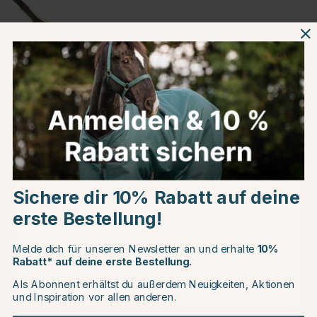
Produktinformationen
Über die Marke
Choose country
Kundenbewertungen
Sichere dir 10% Rabatt auf deine
EU
erste Bestellung!
CHANGE COUNTRY
Melde dich für unseren Newsletter an und erhalte
10%
Rabatt* auf deine erste Bestellung.
Andere Produkte, die Ihnen gefallen könnten
Als Abonnent erhältst du außerdem Neuigkeiten, Aktionen
Continue to equinest.de
und Inspiration vor allen anderen.