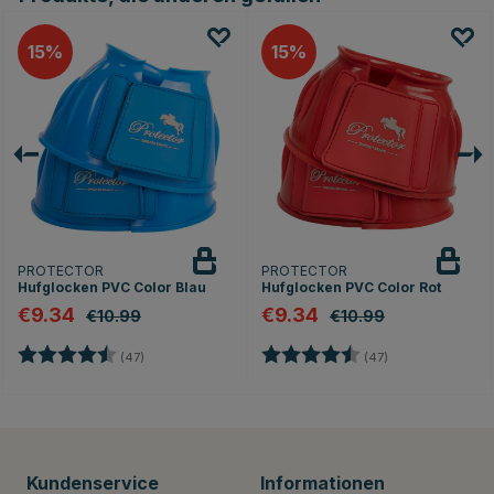
15
15
PROTECTOR
PROTECTOR
Hufglocken PVC Color Blau
Hufglocken PVC Color Rot
€9.34
€9.34
€10.99
€10.99
Bewertung:
4.2 von 5 Sternen
Bewertung:
4.2 von 5 Stern
(47)
(47)
nen
Kundenservice
Informationen