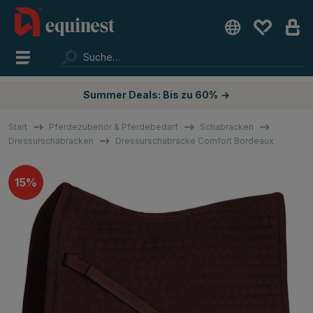
Summer Deals: Bis zu 60%
→
Start
Pferdezubehör & Pferdebedarf
Schabracken
Dressurschabracken
Dressurschabracke Comfort Bordeaux
15%