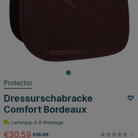
Protector
Dressurschabracke
Comfort Bordeaux
Lieferung: 4-8 Werktage
€30.59
€35.99
(
abg
0
)