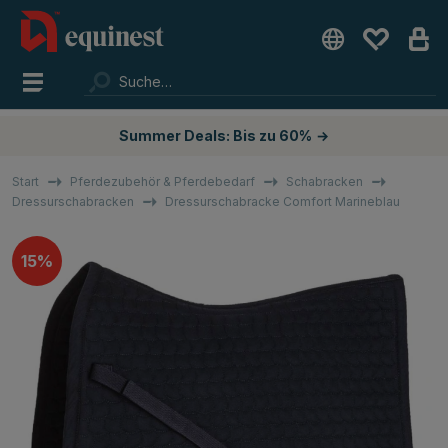
Summer Deals: Bis zu 60%
→
Start
Pferdezubehör & Pferdebedarf
Schabracken
Dressurschabracken
Dressurschabracke Comfort Marineblau
15%