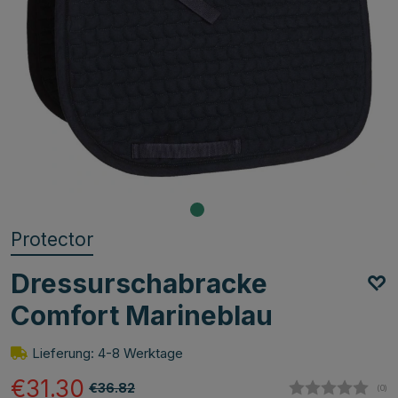
Protector
Dressurschabracke
Comfort Marineblau
Lieferung: 4-8 Werktage
€31.30
€36.82
(
abg
0
)