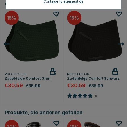
Continue to equinest.de
Andere Produkte, die Ihnen gefallen könnten
15
15
PROTECTOR
PROTECTOR
Zadeldekje Comfort Grün
Zadeldekje Comfort Schwarz
€30.59
€30.59
€35.99
€35.99
Bewertung:
5.0 von 5 Sternen
(1)
en
Produkte, die anderen gefallen