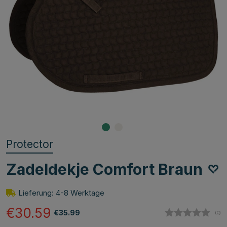
Protector
Zadeldekje Comfort Braun
Lieferung: 4-8 Werktage
€30.59
€35.99
(
abg
0
)