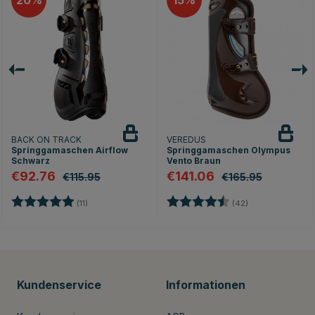
20
15
BACK ON TRACK
VEREDUS
Springgamaschen Airflow
Springgamaschen Olympus
Schwarz
Vento Braun
€92.76
€141.06
€115.95
€165.95
ernen
Bewertung:
5.0 von 5 Sternen
Bewertung:
4.8 von 5 Stern
(11)
(42)
Kundenservice
Informationen