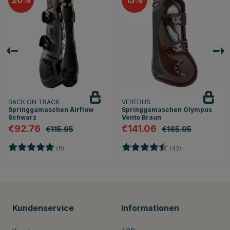
20
15
BACK ON TRACK
VEREDUS
Springgamaschen Airflow
Springgamaschen Olympus
Schwarz
Vento Braun
€92.76
€141.06
€115.95
€165.95
Bewertung:
5.0 von 5 Sternen
Bewertung:
4.8 von 5 Stern
(11)
(42)
Kundenservice
Informationen