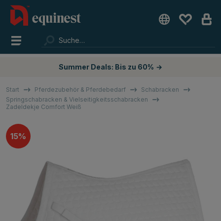
Summer Deals: Bis zu 60%
→
Start
Pferdezubehör & Pferdebedarf
Schabracken
Springschabracken & Vielseitigkeitsschabracken
Zadeldekje Comfort Weiß
15%