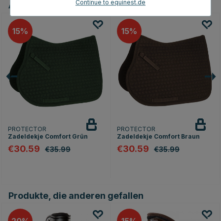
Continue to equinest.de
Andere Produkte, die Ihnen gefallen könnten
15
15
PROTECTOR
PROTECTOR
Zadeldekje Comfort Grün
Zadeldekje Comfort Braun
€30.59
€30.59
€35.99
€35.99
Produkte, die anderen gefallen