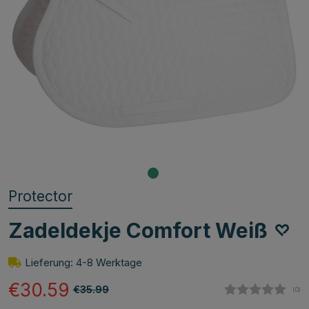
Protector
Zadeldekje Comfort Weiß
Lieferung: 4-8 Werktage
€30.59
€35.99
(
abg
0
)