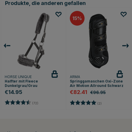
Produkte, die anderen gefallen
15
HORSE UNIQUE
ARMA
Halfter mit Fleece
Springgamaschen Oxi-Zone
Dunkelgrau/Grau
Air Motion Allround Schwarz
€14.95
€82.41
€96.95
Bewertung:
4.9 von 5 Sternen
Bewertung:
5.0 von 5 Sterne
(72)
(2)