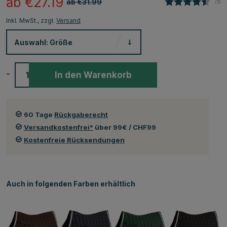
ab €27.19
ab €31.99
(
abg
5
)
Inkl. MwSt., zzgl.
Versand
Auswahl:
Größe
-
+
In den Warenkorb
60 Tage
Rückgaberecht
Versandkostenfrei*
über 99€ / CHF99
Kostenfreie Rücksendungen
Auch in folgenden Farben erhältlich