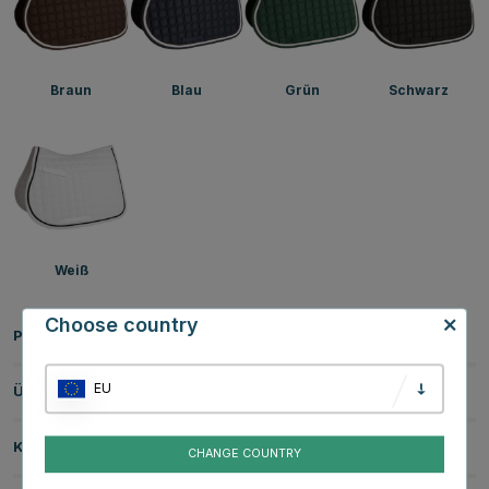
Braun
Blau
Grün
Schwarz
Weiß
Choose country
Produktinformationen
EU
Über die Marke
Kundenbewertungen
CHANGE COUNTRY