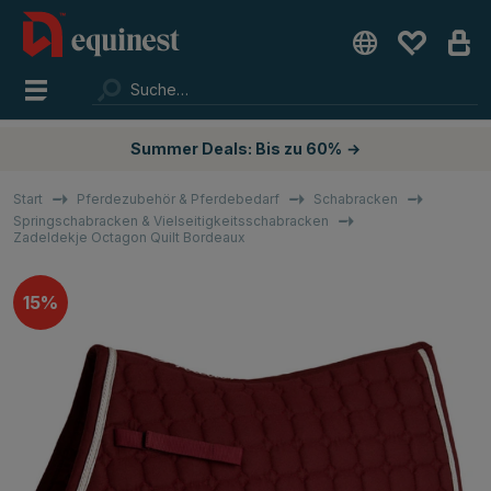
Summer Deals: Bis zu 60%
→
Start
Pferdezubehör & Pferdebedarf
Schabracken
Springschabracken & Vielseitigkeitsschabracken
Zadeldekje Octagon Quilt Bordeaux
15%