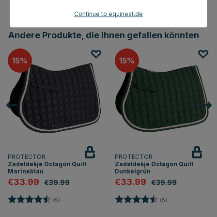
Continue to equinest.de
Andere Produkte, die Ihnen gefallen könnten
15
15
PROTECTOR
PROTECTOR
Zadeldekje Octagon Quilt
Zadeldekje Octagon Quilt
Marineblau
Dunkelgrün
€33.99
€33.99
€39.99
€39.99
Bewertung:
4.6 von 5 Sternen
Bewertung:
4.6 von 5 Sterne
(5)
(5)