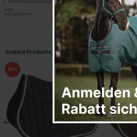
Maschinenwaschbar bei 40 Grad für einfache Pflege
Art.nr.:
132234DGN-PO
Andere Produkte, die Ihnen gefallen könnten
15
15