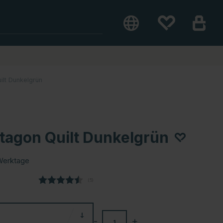
lt Dunkelgrün
tagon Quilt Dunkelgrün
Werktage
(
abgegebene bewertungen:
5
)
-
+