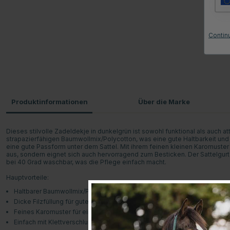
Contin
Produktinformationen
Über die Marke
Dieses stilvolle Zadeldekje in dunkelgrün ist sowohl funktional als auch 
strapazierfähigen Baumwollmix/Polycotton, was eine gute Haltbarkeit und Kom
eine gute Passform unter dem Sattel. Mit ihrem feinen kleinen Karomuster 
aus, sondern eignet sich auch hervorragend zum Besticken. Der Sattelgurt 
bei 40 Grad waschbar, was die Pflege einfach macht.
Hauptvorteile:
Haltbarer Baumwollmix/Polycotton für langanhaltende Nutzung
Dicke Filzfüllung für gute Passform und Stabilität
Feines Karomuster für ein stilvolles Aussehen
Einfach mit Klettverschluss zu befestigen