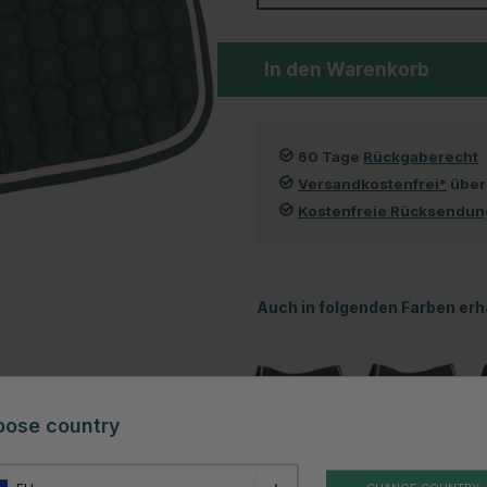
In den Warenkorb
60 Tage
Rückgaberecht
Versandkostenfrei*
über
Kostenfreie Rücksendu
Auch in folgenden Farben erhä
oose country
Braun
Blau