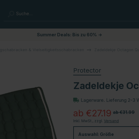
Summer Deals: Bis zu 60%
→
ngschabracken & Vielseitigkeitsschabracken
Zadeldekje Octagon Qui
Protector
Zadeldekje Oc
Lagerware. Lieferung 2-3 
ab €27.19
ab €31.99
Inkl. MwSt., zzgl.
Versand
Auswahl:
Größe