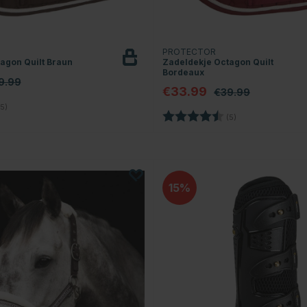
PROTECTOR
agon Quilt Braun
Zadeldekje Octagon Quilt
Bordeaux
9.99
€33.99
€39.99
4.6 von 5 Sternen
5)
Bewertung:
4.6 von 5 Sterne
(5)
15