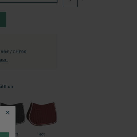
 99€ / CHF99
ngen
ltlich
Schwarz
Rot