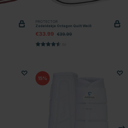
PROTECTOR
Zadeldekje Octagon Quilt Weiß
€33.99
€39.99
Bewertung:
4.6 von 5 Sternen
(5)
n
15