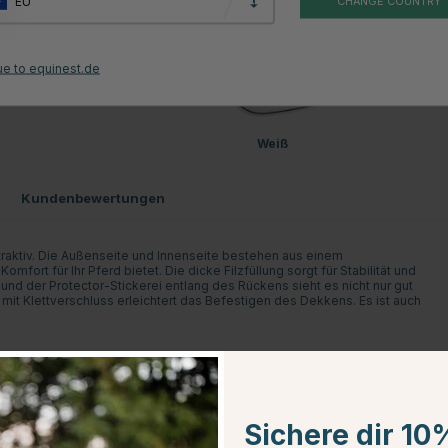
EU
CHANGE COUNTRY
ue to equinest.de
Weiß
Kundenbewertungen
attraktiv. Die Außenseite und Innenseite bestehen aus einem
fort für Ihr Pferd bietet. Die dicke Filzfüllung sorgt für Stabilität und
und der Protector-Stickerei entlang des Rückens sieht es nicht nur gut
mit Klettverschluss erleichtert das Befestigen des Dekkens. Es ist auch
Sichere dir 10