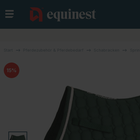
Start
Pferdezubehör & Pferdebedarf
Schabracken
Spri
15%