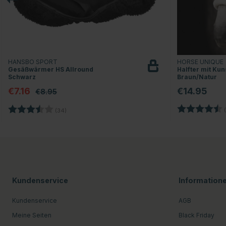
HANSBO SPORT
HORSE UNIQUE
Gesäßwärmer HS Allround
Halfter mit Kuns
Schwarz
Braun/Natur
€7.16
€14.95
€8.95
Bewertung:
Bewertung:
3.5 von 5 Sternen
(
(34)
Kundenservice
Information
Kundenservice
AGB
Meine Seiten
Black Friday