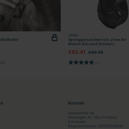
ARMA
tfellfutter
Springgamaschen Oxi-Zone Air
Motion Allround Schwarz
€82.41
€96.95
4.6 von 5 Sternen
Bewertung:
5.0 von 5 Sterne
25)
(2)
en
Kontakt
Horseonline AB
Pilotvägen 30, 392 41 Kalmar
Schweden
Registernummer: SE5591239925