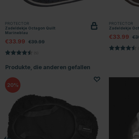
PROTECTOR
PROTECTOR
Zadeldekje Octagon Quilt
Zadeldekje Oct
Marineblau
€33.99
€3
€33.99
€39.99
Bewertung:
(
Bewertung:
4.6 von 5 Sternen
(5)
Produkte, die anderen gefallen
20