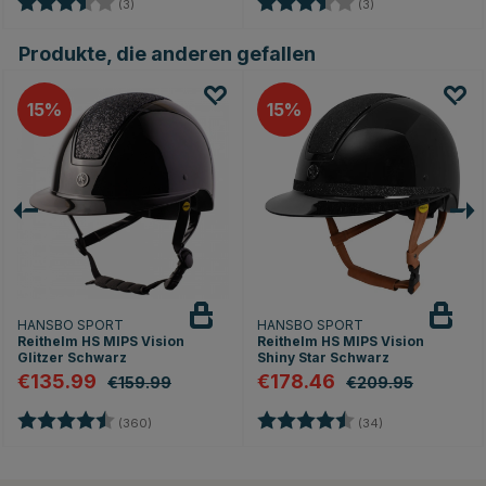
en
Bewertung:
3.7 von 5 Sternen
Bewertung:
3.7 von 5 Sterne
(3)
(3)
Produkte, die anderen gefallen
15
15
HANSBO SPORT
HANSBO SPORT
Reithelm HS MIPS Vision
Reithelm HS MIPS Vision
Glitzer Schwarz
Shiny Star Schwarz
€135.99
€178.46
€159.99
€209.95
Bewertung:
4.7 von 5 Sternen
Bewertung:
4.8 von 5 Stern
(360)
(34)