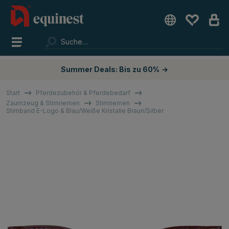
Summer Deals: Bis zu 60%
→
Start
Pferdezubehör & Pferdebedarf
Zaumzeug & Stirnriemen
Stirnriemen
Stirnband E-Logo & Blau/Weiße Kristalle Braun/Silber