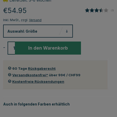
Lieferzeit: 3-6 Wochen
€54.95
(
abg
3
)
Inkl. MwSt., zzgl.
Versand
Auswahl:
Größe
-
+
In den Warenkorb
60 Tage
Rückgaberecht
Versandkostenfrei*
über 99€ / CHF99
Kostenfreie Rücksendungen
Auch in folgenden Farben erhältlich