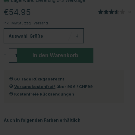
Lagerware. Lieferung 2-3 Werktage
€54.95
(
abg
3
)
Inkl. MwSt., zzgl.
Versand
Auswahl:
Größe
-
+
In den Warenkorb
60 Tage
Rückgaberecht
Versandkostenfrei*
über 99€ / CHF99
Kostenfreie Rücksendungen
Auch in folgenden Farben erhältlich