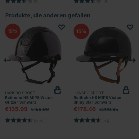
en
Bewertung:
3.7 von 5 Sternen
Bewertung:
3.7 von 5 Sterne
(3)
(3)
Produkte, die anderen gefallen
15
15
HANSBO SPORT
HANSBO SPORT
Reithelm HS MIPS Vision
Reithelm HS MIPS Vision
Glitzer Schwarz
Shiny Star Schwarz
€135.99
€178.46
€159.99
€209.95
rnen
Bewertung:
4.7 von 5 Sternen
Bewertung:
4.8 von 5 Stern
(360)
(35)