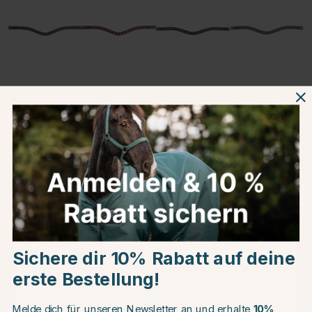
Choose country
Sichere dir 10% Rabatt auf deine
EU
erste Bestellung!
CHANGE COUNTRY
Melde dich für unseren Newsletter an und erhalte
10%