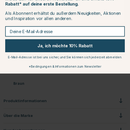
Rabatt* auf deine erste Bestellung.
Als Abonnent erhältst du außerdem Neuigkeiten, Aktionen
Continue to equinest.de
und Inspiration vor allen anderen.
Deine E-Mail-Adresse
Braun
Schwarz
Schwarz
Ja, ich möchte 10% Rabatt
E-Mail-Adresse ist bei uns sicher, und Sie können sich jederzeit abmelden.
*Bedingungen & Informationen zum Newsletter
Braun
Produktinformationen
Über die Marke