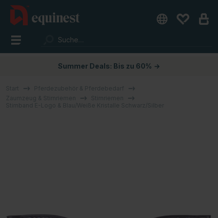
Summer Deals: Bis zu 60%
→
Start
Pferdezubehör & Pferdebedarf
Zaumzeug & Stirnriemen
Stirnriemen
Stirnband E-Logo & Blau/Weiße Kristalle Schwarz/Silber