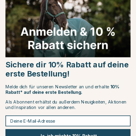
Produktinformationen
Über die Marke
Kundenbewertungen
Choose country
Sichere dir 10% Rabatt auf deine
EU
erste Bestellung!
Andere Produkte, die Ihnen gefallen könnten
CHANGE COUNTRY
Melde dich für unseren Newsletter an und erhalte
10%
Rabatt* auf deine erste Bestellung.
Als Abonnent erhältst du außerdem Neuigkeiten, Aktionen
Continue to equinest.de
und Inspiration vor allen anderen.
Deine E-Mail-Adresse