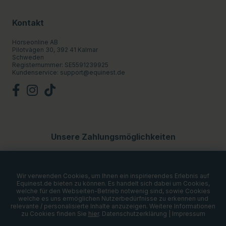
Kontakt
Horseonline AB
Pilotvägen 30, 392 41 Kalmar
Schweden
Registernummer: SE5591239925
Kundenservice:
support@equinest.de
Unsere Zahlungsmöglichkeiten
Wir verwenden Cookies, um Ihnen ein inspirierendes Erlebnis auf
Equinest.de bieten zu können. Es handelt sich dabei um Cookies,
welche für den Webseiten-Betrieb notwenig sind, sowie Cookies
welche es uns ermöglichen Nutzerbedürfnisse zu erkennen und
relevante / personalisierte Inhalte anzuzeigen. Weitere Informationen
zu Cookies finden Sie
hier
.
Datenschutzerklärung
|
Impressum