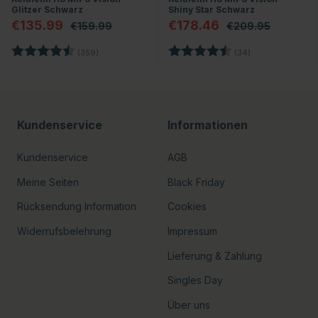
Glitzer Schwarz
Shiny Star Schwarz
€135.99
€178.46
€159.99
€209.95
en
Bewertung:
4.7 von 5 Sternen
Bewertung:
4.8 von 5 Stern
(359)
(34)
Kundenservice
Informationen
Kundenservice
AGB
Meine Seiten
Black Friday
Rücksendung Information
Cookies
Widerrufsbelehrung
Impressum
Lieferung & Zahlung
Singles Day
Über uns