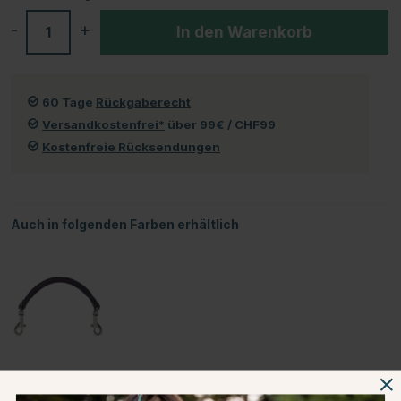
-
+
In den Warenkorb
60 Tage
Rückgaberecht
Versandkostenfrei*
über 99€ / CHF99
Kostenfreie Rücksendungen
Auch in folgenden Farben erhältlich
Schwarz