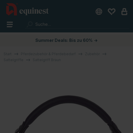
Summer Deals: Bis zu 60%
→
Start
Pferdezubehör & Pferdebedarf
Zubehör
Sattelgriffe
Sattelgriff Braun