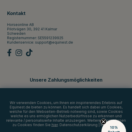
Kontakt
Horseonline AB
Pilotvägen 30, 392 41 Kalmar
Schweden
Registernummer: SE5591239925
Kundenservice:
support@equinest.de
Unsere Zahlungsmöglichkeiten
Wir verwenden Cookies, um Ihnen ein inspirierendes Erlebnis auf
Equinest.de bieten zu können. Es handelt sich dabei um Cookies,
welche für den Webseiten-Betrieb notwenig sind, sowie Cookies
welche es uns ermöglichen Nutzerbedürfnisse zu erkennen und
relevante / personalisierte Inhalte anzuzeigen. Weitere Informationen
zu Cookies finden Sie
hier
.
Datenschutzerklärung
|
Impressum
10%