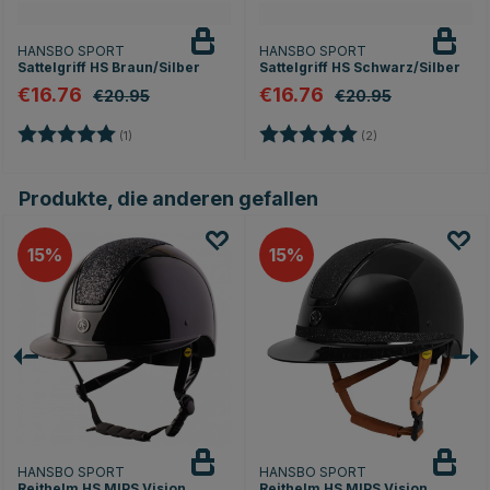
HANSBO SPORT
HANSBO SPORT
Sattelgriff HS Braun/Silber
Sattelgriff HS Schwarz/Silber
€16.76
€16.76
€20.95
€20.95
nen
Bewertung:
5.0 von 5 Sternen
Bewertung:
5.0 von 5 Sterne
(1)
(2)
Produkte, die anderen gefallen
15
15
HANSBO SPORT
HANSBO SPORT
Reithelm HS MIPS Vision
Reithelm HS MIPS Vision