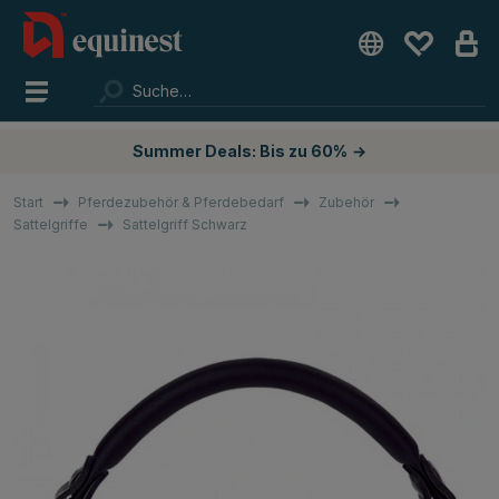
Summer Deals: Bis zu 60%
→
Start
Pferdezubehör & Pferdebedarf
Zubehör
Sattelgriffe
Sattelgriff Schwarz