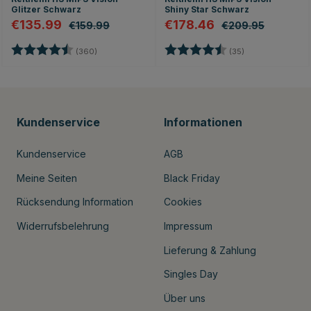
Glitzer Schwarz
Shiny Star Schwarz
€135.99
€178.46
€159.99
€209.95
en
Bewertung:
4.7 von 5 Sternen
Bewertung:
4.8 von 5 Stern
(360)
(35)
Kundenservice
Informationen
Kundenservice
AGB
Meine Seiten
Black Friday
Rücksendung Information
Cookies
Widerrufsbelehrung
Impressum
Lieferung & Zahlung
Singles Day
Über uns