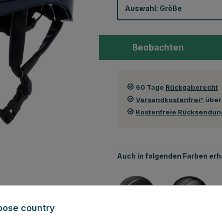
Auswahl:
Größe
Beobachten
60 Tage
Rückgaberecht
Versandkostenfrei*
über
Kostenfreie Rücksendu
Auch in folgenden Farben erhä
oose country