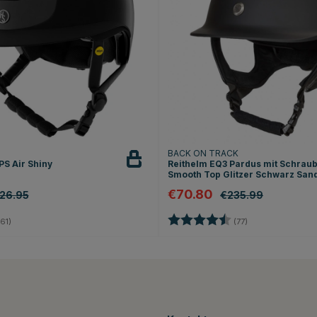
T
BACK ON TRACK
PS Air Shiny
Reithelm EQ3 Pardus mit Schrau
Smooth Top Glitzer Schwarz San
€70.80
26.95
€235.99
4.8 von 5 Sternen
Bewertung:
4.6 von 5 Stern
61)
(77)