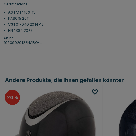
Certifications:
ASTM F1163-15
PAS015:2011
VG1 01-040 2014-12
EN 1384:2023
Art.nr.:
10209020122NARO-L
Andere Produkte, die Ihnen gefallen könnten
20