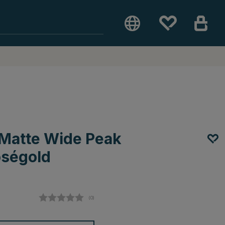
 Matte Wide Peak
oségold
(
abgegebene bewertungen:
0
)