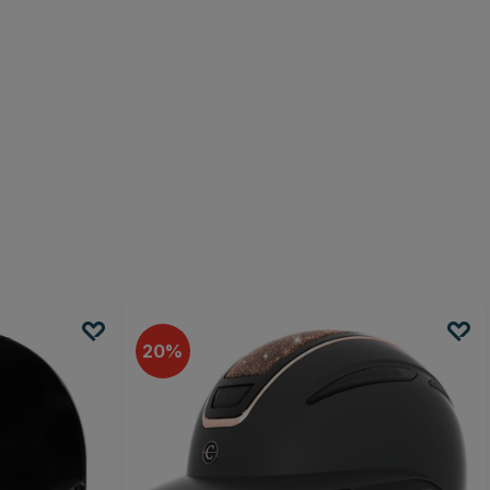
% Rabatt auf deine
ng!
wsletter an und erhalte
10%
estellung.
außerdem Neuigkeiten, Aktionen
anderen.
öchte 10% Rabatt
20
r, und Sie können sich jederzeit abmelden.
formationen zum Newsletter