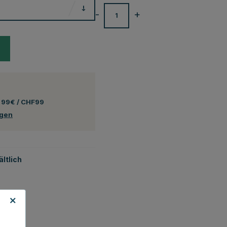
-
+
 99€ / CHF99
ngen
ltlich