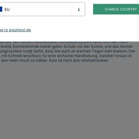
Schwarz
Schwarz
EU
CHANGE COUNTRY
Kundenbewertungen
ue to equinest.de
herheit. Mit seinem verstellbaren Schraubensystem lässt sich der Helm
e breite Sonnenblende bietet guten Schutz vor der Sonne, und das leichte
tungssystem sorgt dafür, dass Sie auch an warmen Tagen kühl bleiben. Der
 mit Schnellverschluss für eine einfache Handhabung. Darüber hinaus ist
en Helm frisch zu halten. Kylo ist nach drei internationalen