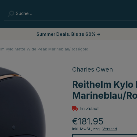
Summer Deals: Bis zu 60%
→
elm Kylo Matte Wide Peak Marineblau/Roségold
Charles Owen
Reithelm Kylo
Marineblau/R
Im Zulauf
€181.95
Inkl. MwSt., zzgl.
Versand