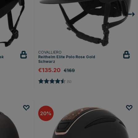
COVALLIERO
ak
Reithelm Elite Polo Rose Gold
Schwarz
€135.20
€169
n
Bewertung:
4.8 von 5 Sternen
(5)
20