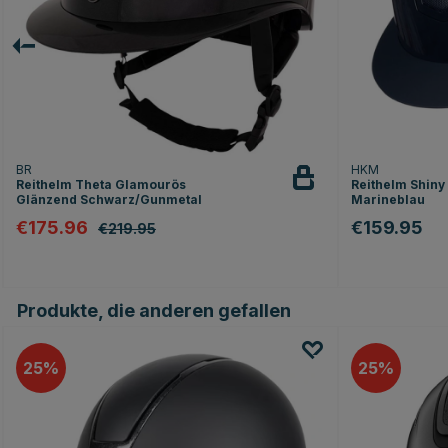
BR
HKM
Reithelm Theta Glamourös
Reithelm Shin
Glänzend Schwarz/Gunmetal
Marineblau
€175.96
€159.95
€219.95
Produkte, die anderen gefallen
25
25