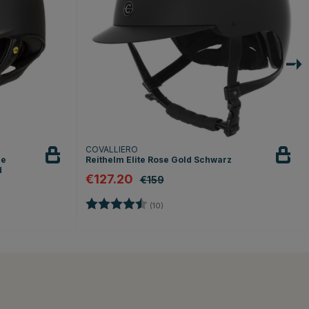
COVALLIERO
be
Reithelm Elite Rose Gold Schwarz
d
€127.20
€159
Bewertung:
4.9 von 5 Sternen
(10)
en