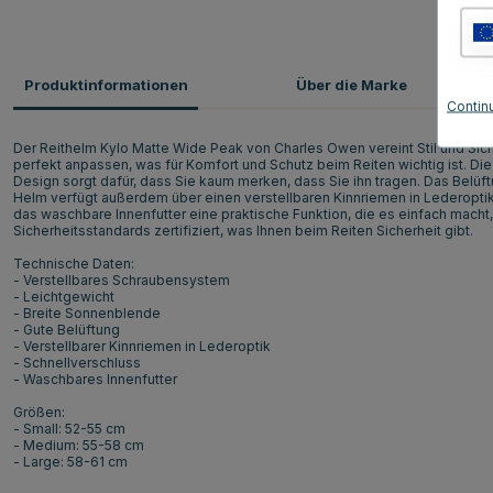
Produktinformationen
Über die Marke
Contin
Der Reithelm Kylo Matte Wide Peak von Charles Owen vereint Stil und Sic
perfekt anpassen, was für Komfort und Schutz beim Reiten wichtig ist. Di
Design sorgt dafür, dass Sie kaum merken, dass Sie ihn tragen. Das Belüf
Helm verfügt außerdem über einen verstellbaren Kinnriemen in Lederoptik
das waschbare Innenfutter eine praktische Funktion, die es einfach macht, d
Sicherheitsstandards zertifiziert, was Ihnen beim Reiten Sicherheit gibt.
Technische Daten:
- Verstellbares Schraubensystem
- Leichtgewicht
- Breite Sonnenblende
- Gute Belüftung
- Verstellbarer Kinnriemen in Lederoptik
- Schnellverschluss
- Waschbares Innenfutter
Größen:
- Small: 52-55 cm
- Medium: 55-58 cm
- Large: 58-61 cm