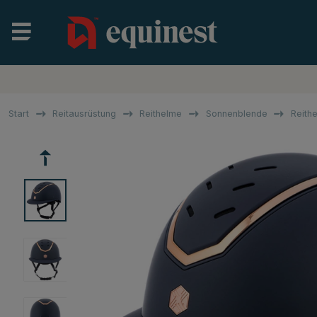
Start
Reitausrüstung
Reithelme
Sonnenblende
Reith