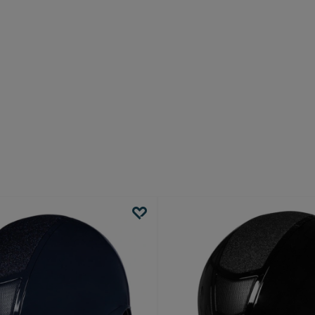
Sichere dir 10
erste Bestellu
Melde dich für unseren Ne
Rabatt* auf deine erste B
Als Abonnent erhältst du 
und Inspiration vor allen 
Deine E-Mail-Adresse
Ja, ich m
E-Mail-Adresse ist bei uns siche
*Bedingungen & In