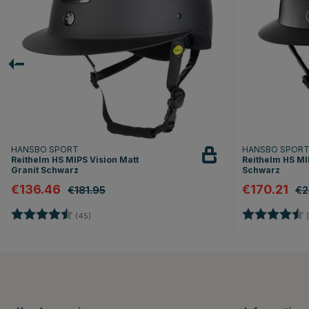
HANSBO SPORT
HANSBO SPOR
Reithelm HS MIPS Vision Matt
Reithelm HS MI
Granit Schwarz
Schwarz
€136.46
€170.21
€181.95
€2
Bewertung:
4.8 von 5 Sternen
Bewertung:
(45)
(