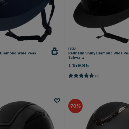
HKM
y Diamond Wide Peak
Reithelm Shiny Diamond Wide Pe
Schwarz
€159.95
Bewertung:
5.0 von 5 Sterne
(3)
70