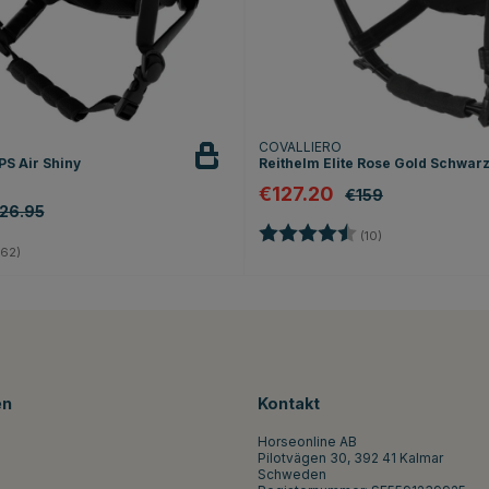
T
COVALLIERO
PS Air Shiny
Reithelm Elite Rose Gold Schwar
€127.20
€159
26.95
Bewertung:
4.9 von 5 Stern
(10)
4.8 von 5 Sternen
62)
en
Kontakt
Horseonline AB
Pilotvägen 30, 392 41 Kalmar
Schweden