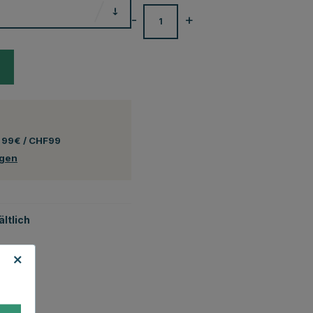
-
+
 99€ / CHF99
ngen
ltlich