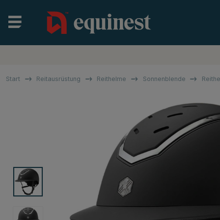
Start
Reitausrüstung
Reithelme
Sonnenblende
Reith