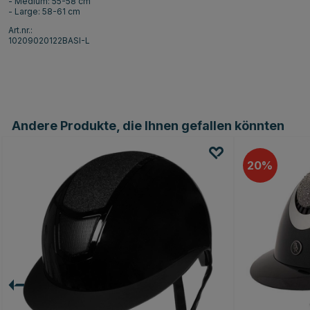
- Medium: 55-58 cm
- Large: 58-61 cm
Art.nr.:
10209020122BASI-L
Andere Produkte, die Ihnen gefallen könnten
20