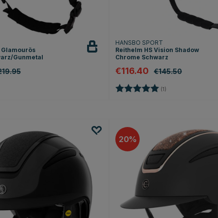
HANSBO SPORT
a Glamourös
Reithelm HS Vision Shadow
arz/Gunmetal
Chrome Schwarz
€116.40
219.95
€145.50
Bewertung:
5.0 von 5 Sternen
(1)
20