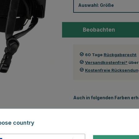
Auswahl:
Größe
Beobachten
60 Tage
Rückgaberecht
Versandkostenfrei*
über
Kostenfreie Rücksendu
Auch in folgenden Farben erhä
oose country