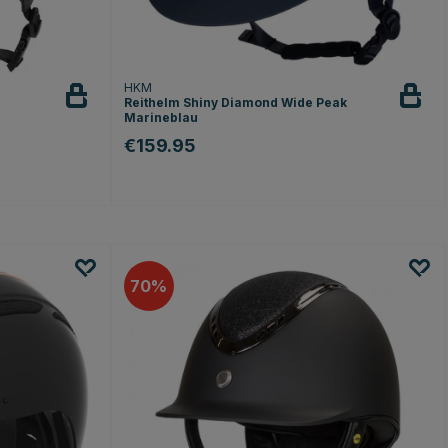
HKM
Reithelm Shiny Diamond Wide Peak
Marineblau
€159.95
70