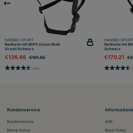
HANSBO SPORT
HANSBO SPOR
Reithelm HS MIPS Vision Matt
Reithelm HS MI
Granit Schwarz
Schwarz
€136.46
€170.21
€181.95
€2
Bewertung:
4.8 von 5 Sternen
Bewertung:
(45)
(
Kundenservice
Information
Kundenservice
AGB
Meine Seiten
Black Friday