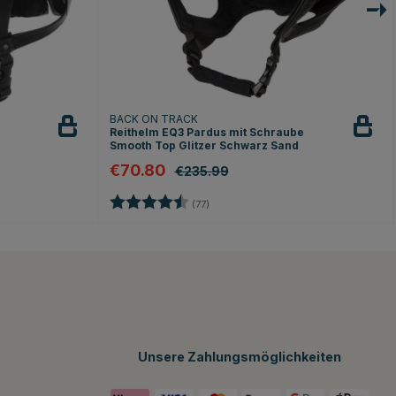
BACK ON TRACK
z
Reithelm EQ3 Pardus mit Schraube
Smooth Top Glitzer Schwarz Sand
€70.80
€235.99
en
Bewertung:
4.6 von 5 Sternen
(77)
Unsere Zahlungsmöglichkeiten