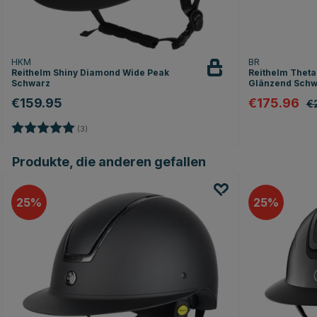
HKM
BR
Reithelm Shiny Diamond Wide Peak
Reithelm Thet
Schwarz
Glänzend Schw
€159.95
€175.96
€
Bewertung:
5.0 von 5 Sternen
(3)
Produkte, die anderen gefallen
25
25