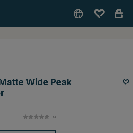
 Matte Wide Peak
r
(
abgegebene bewertungen:
0
)