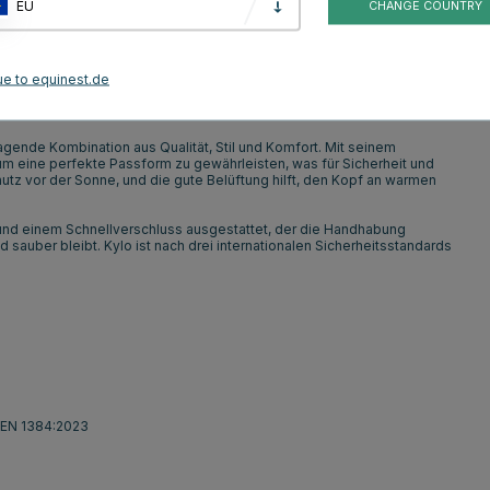
EU
CHANGE COUNTRY
Blau
Schwarz
ue to equinest.de
Kundenbewertungen
gende Kombination aus Qualität, Stil und Komfort. Mit seinem
 eine perfekte Passform zu gewährleisten, was für Sicherheit und
utz vor der Sonne, und die gute Belüftung hilft, den Kopf an warmen
 und einem Schnellverschluss ausgestattet, der die Handhabung
d sauber bleibt. Kylo ist nach drei internationalen Sicherheitsstandards
, EN 1384:2023