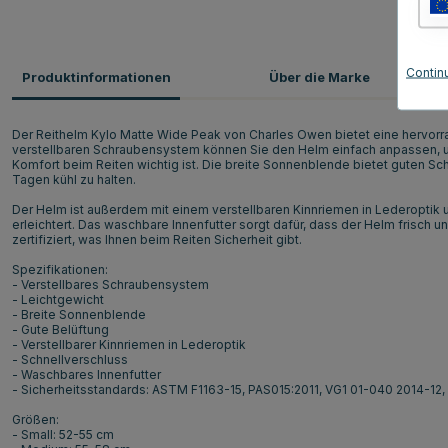
Contin
Produktinformationen
Über die Marke
Der Reithelm Kylo Matte Wide Peak von Charles Owen bietet eine hervorra
verstellbaren Schraubensystem können Sie den Helm einfach anpassen, um
Komfort beim Reiten wichtig ist. Die breite Sonnenblende bietet guten Sch
Tagen kühl zu halten.
Der Helm ist außerdem mit einem verstellbaren Kinnriemen in Lederoptik
erleichtert. Das waschbare Innenfutter sorgt dafür, dass der Helm frisch un
zertifiziert, was Ihnen beim Reiten Sicherheit gibt.
Spezifikationen:
- Verstellbares Schraubensystem
- Leichtgewicht
- Breite Sonnenblende
- Gute Belüftung
- Verstellbarer Kinnriemen in Lederoptik
- Schnellverschluss
- Waschbares Innenfutter
- Sicherheitsstandards: ASTM F1163-15, PAS015:2011, VG1 01-040 2014-12
Größen:
- Small: 52-55 cm